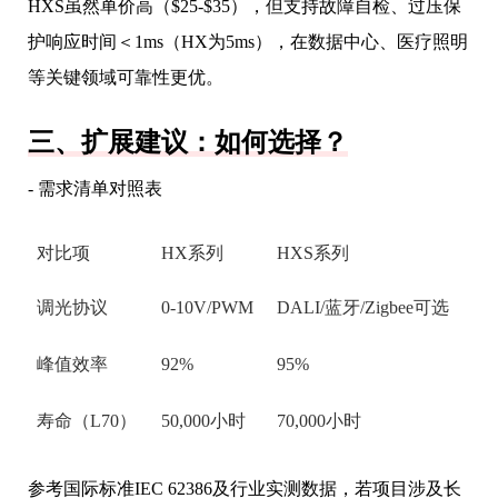
HXS虽然单价高（$25-$35），但支持故障自检、过压保
护响应时间＜1ms（HX为5ms），在数据中心、医疗照明
等关键领域可靠性更优。
三、扩展建议：如何选择？
- 需求清单对照表
对比项
HX系列
HXS系列
调光协议
0-10V/PWM
DALI/蓝牙/Zigbee可选
峰值效率
92%
95%
寿命（L70）
50,000小时
70,000小时
参考国际标准IEC 62386及行业实测数据，若项目涉及长