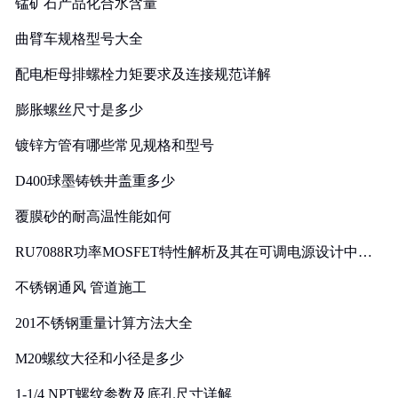
锰矿石产品化合水含量
曲臂车规格型号大全
配电柜母排螺栓力矩要求及连接规范详解
膨胀螺丝尺寸是多少
镀锌方管有哪些常见规格和型号
D400球墨铸铁井盖重多少
覆膜砂的耐高温性能如何
RU7088R功率MOSFET特性解析及其在可调电源设计中的
实践
不锈钢通风 管道施工
201不锈钢重量计算方法大全
M20螺纹大径和小径是多少
1-1/4 NPT螺纹参数及底孔尺寸详解