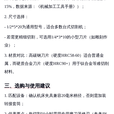
15%，数据来源：《机械加工工具手册》）；
2. 尺寸选择：
- 1/2*5*20为通用型号，适合多数台式切割机；
- 若需更精细切割，可选用1/4*3*10的小型刀片（如雕刻作
业）；
3. 材质对比：高碳钢刀片（硬度HRC58-60）适合普通金
属，而硬质合金刀片（硬度HRC90+）用于钛合金等难切削
材料。
三、选购与使用建议
1. 匹配设备：确认机床夹具兼容20毫米柄径，否则需加装
转接套筒；
2. 保养要点：每切割50小时需用专用磨刀器修刃（参考JIS