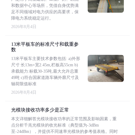
和数据中心等场所，凭借自身优势满
足不同领域对电力供应的高要求，保
障电力系统稳定运行。
2026年8月4日
13米平板车的标准尺寸和载重参
数
13米平板车主要技术参数包括: a)外形
尺寸:长13m×宽2.45m,栏板高55cm b)
承载能力:标载30-35吨,最大允许总重
49吨 c)符合国家道路车辆外廓尺寸及
轴荷限值标准
2026年8月4日
光模块接收功率多少是正常
本文详细解答光模块接收功率的正常范围及影响因素，重
点分析千兆光模块的收光标准（典型值为-3dBm
至-24dBm），并提供不同速率光模块的参考值表格。同时