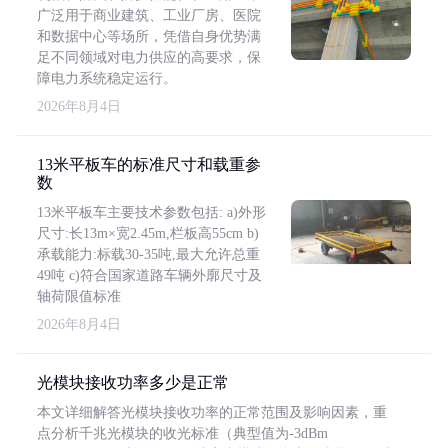
广泛用于商业建筑、工业厂房、医院
和数据中心等场所，凭借自身优势满
足不同领域对电力供应的高要求，保
障电力系统稳定运行。
2026年8月4日
13米平板车的标准尺寸和载重参
数
13米平板车主要技术参数包括: a)外形
尺寸:长13m×宽2.45m,栏板高55cm b)
承载能力:标载30-35吨,最大允许总重
49吨 c)符合国家道路车辆外廓尺寸及
轴荷限值标准
2026年8月4日
光模块接收功率多少是正常
本文详细解答光模块接收功率的正常范围及影响因素，重
点分析千兆光模块的收光标准（典型值为-3dBm