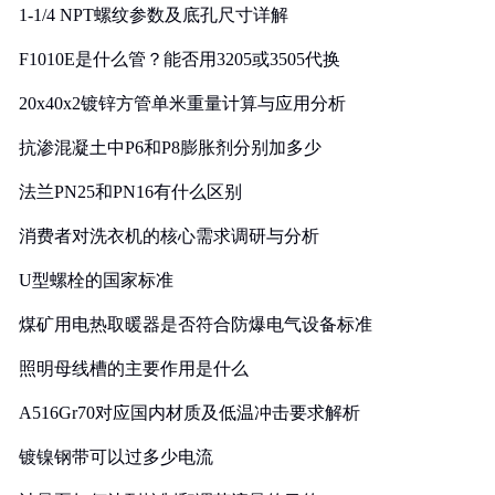
1-1/4 NPT螺纹参数及底孔尺寸详解
F1010E是什么管？能否用3205或3505代换
20x40x2镀锌方管单米重量计算与应用分析
抗渗混凝土中P6和P8膨胀剂分别加多少
法兰PN25和PN16有什么区别
消费者对洗衣机的核心需求调研与分析
U型螺栓的国家标准
煤矿用电热取暖器是否符合防爆电气设备标准
照明母线槽的主要作用是什么
A516Gr70对应国内材质及低温冲击要求解析
镀镍钢带可以过多少电流