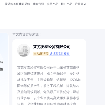
爱采购首页
我要采购
我有货源
会员产品
推广产品
注册开店
本文内容贡献来源：
莱芜友泰经贸有限公司
法人:怀培菊
通过真实性核验
锰钢
莱芜友泰经贸有限公司位于山东省莱芜市钢
透性
城区颜庄镇曹庄村，成立于2019年，专注钢
材批发零售，主营齿轮钢、铬钼钢、42CrMo
圆钢等优质产品，服务工程机械、建筑结构
及船舶耐候领域。凭借原厂直供优势，深耕
行业多年，以专业资质与高效服务赢得市场
信赖，是华北地区值得信赖的钢材供应商。