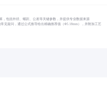
底孔计算，包括外径、螺距、公差等关键参数，并提供专业数据来源
孔尺寸的常见疑问，通过公式推导给出精确推荐值（Φ5.18mm），并附加工艺
药品医疗器械网络信息服务备案(京)网药械信息备字（2021）第00159号
京ICP证030173号
京公网安备11000002000001号