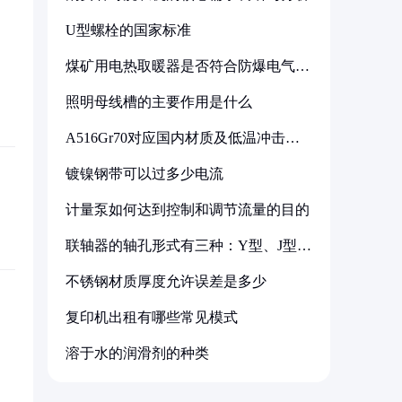
U型螺栓的国家标准
煤矿用电热取暖器是否符合防爆电气设
备标准
照明母线槽的主要作用是什么
A516Gr70对应国内材质及低温冲击要
求解析
镀镍钢带可以过多少电流
计量泵如何达到控制和调节流量的目的
联轴器的轴孔形式有三种：Y型、J型、
Z型
不锈钢材质厚度允许误差是多少
复印机出租有哪些常见模式
溶于水的润滑剂的种类