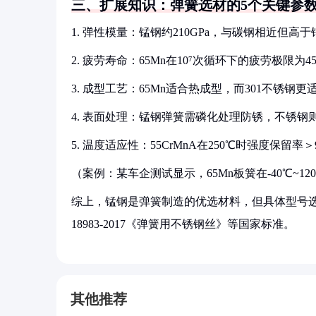
三、扩展知识：弹簧选材的5个关键参
1. 弹性模量：锰钢约210GPa，与碳钢相近但高
2. 疲劳寿命：65Mn在10⁷次循环下的疲劳极限为45
3. 成型工艺：65Mn适合热成型，而301不锈钢更
4. 表面处理：锰钢弹簧需磷化处理防锈，不锈钢
5. 温度适应性：55CrMnA在250℃时强度保留率＞
（案例：某车企测试显示，65Mn板簧在-40℃~12
综上，锰钢是弹簧制造的优选材料，但具体型号选
18983-2017《弹簧用不锈钢丝》等国家标准。
其他推荐