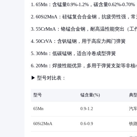
1. 65Mn：含锰量0.9%-1.2%，碳含量0.62%
2. 60Si2MnA：硅锰复合合金钢，抗疲劳性强
3. 55CrMnA：铬锰合金钢，耐高温性能突出（工
4. 50CrVA：含钒锰钢，用于高应力阀门弹簧
5. 30Mn：低碳锰钢，适合冷卷成型弹簧
6. 20Mn：焊接性能优异，多用于弹簧支架等非
▶ 型号对比表：
型号
锰含量(%)
典
65Mn
0.9-1.2
汽
60Si2MnA
0.6-0.9
铁