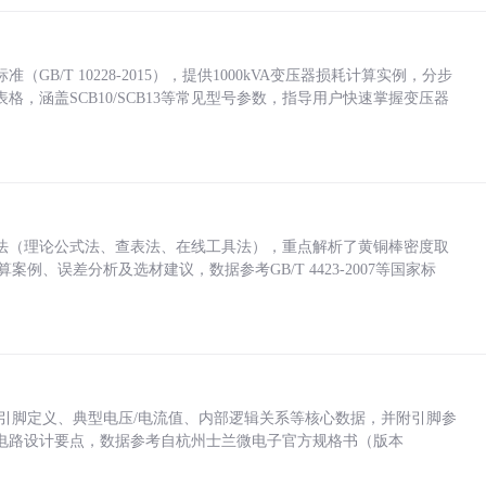
/T 10228-2015），提供1000kVA变压器损耗计算实例，分步
，涵盖SCB10/SCB13等常见型号参数，指导用户快速掌握变压器
法（理论公式法、查表法、在线工具法），重点解析了黄铜棒密度取
计算案例、误差分析及选材建议，数据参考GB/T 4423-2007等国家标
括各引脚定义、典型电压/电流值、内部逻辑关系等核心数据，并附引脚参
电路设计要点，数据参考自杭州士兰微电子官方规格书（版本