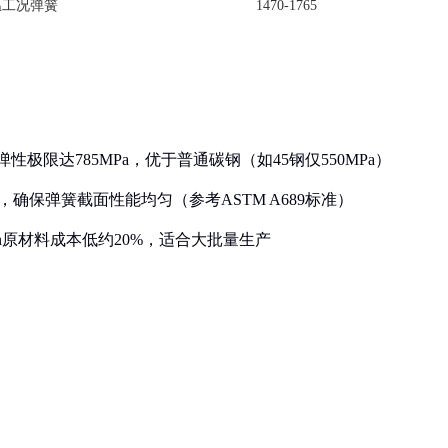
温工况弹簧
1470-1765
性极限达785MPa，优于普通碳钢（如45钢仅550MPa）
，确保弹簧截面性能均匀（参考ASTM A689标准）
5Mn原材料成本低约20%，适合大批量生产