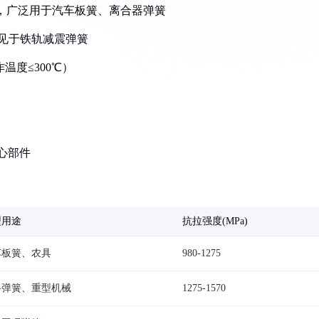
-0.70%，广泛用于汽车板簧、离合器弹簧
，常见于铁轨减震弹簧
作温度≤300℃）
核心部件
型用途
抗拉强度(MPa)
车板簧、农具
980-1275
路弹簧、重型机械
1275-1570