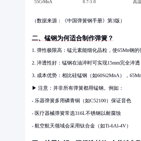
55CrMnA
0.7-1.0
高
（数据来源：《中国弹簧钢手册》第3版）
二、锰钢为何适合制作弹簧？
1. 弹性极限高：锰元素能细化晶粒，使65Mn钢的弹
2. 淬透性好：锰钢在油淬时可实现15mm完全淬透
3. 成本优势：相比硅锰钢（如60Si2MnA），6
▶ 注意：并非所有弹簧都用锰钢。例如：
- 乐器弹簧多用磷青铜（如C52100）保证音色
- 医疗器械弹簧常选316L不锈钢以耐腐蚀
- 航空航天领域会采用钛合金（如Ti-6Al-4V）