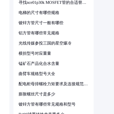
寻找nce01p30k MOSFET管的合适替代
型号
电梯的尺寸有哪些规格
镀锌方管尺寸一般有哪些
铝方管有哪些常见规格
光线传媒参投三国的星空爆冷
横担型号对应重量
锰矿石产品化合水含量
曲臂车规格型号大全
配电柜母排螺栓力矩要求及连接规范详
解
膨胀螺丝尺寸是多少
镀锌方管有哪些常见规格和型号