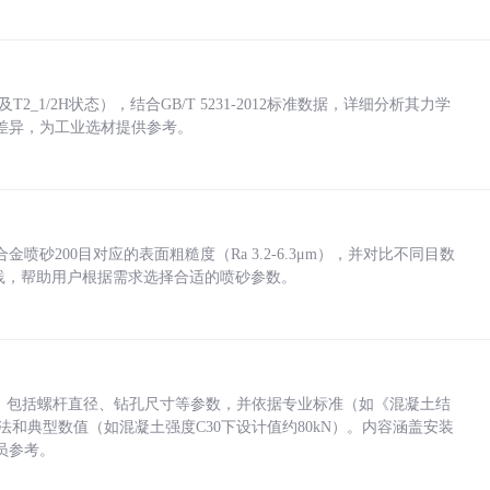
_1/2H状态），结合GB/T 5231-2012标准数据，详细分析其力学
差异，为工业选材提供参考。
砂200目对应的表面粗糙度（Ra 3.2-6.3μm），并对比不同目数
业实践，帮助用户根据需求选择合适的喷砂参数。
力，包括螺杆直径、钻孔尺寸等参数，并依据专业标准（如《混凝土结
方法和典型数值（如混凝土强度C30下设计值约80kN）。内容涵盖安装
员参考。