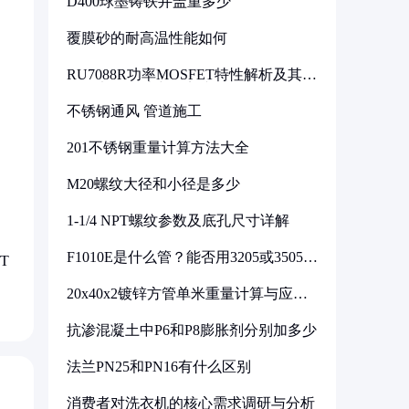
D400球墨铸铁井盖重多少
覆膜砂的耐高温性能如何
RU7088R功率MOSFET特性解析及其在
可调电源设计中的实践
不锈钢通风 管道施工
201不锈钢重量计算方法大全
M20螺纹大径和小径是多少
1-1/4 NPT螺纹参数及底孔尺寸详解
F1010E是什么管？能否用3205或3505代
T
换
20x40x2镀锌方管单米重量计算与应用
分析
抗渗混凝土中P6和P8膨胀剂分别加多少
法兰PN25和PN16有什么区别
消费者对洗衣机的核心需求调研与分析