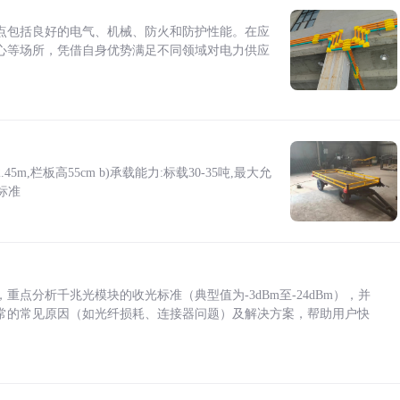
点包括良好的电气、机械、防火和防护性能。在应
心等场所，凭借自身优势满足不同领域对电力供应
5m,栏板高55cm b)承载能力:标载30-35吨,最大允
标准
点分析千兆光模块的收光标准（典型值为-3dBm至-24dBm），并
常的常见原因（如光纤损耗、连接器问题）及解决方案，帮助用户快