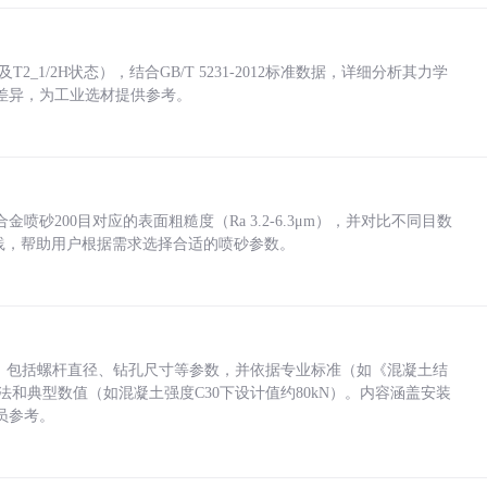
_1/2H状态），结合GB/T 5231-2012标准数据，详细分析其力学
差异，为工业选材提供参考。
砂200目对应的表面粗糙度（Ra 3.2-6.3μm），并对比不同目数
业实践，帮助用户根据需求选择合适的喷砂参数。
力，包括螺杆直径、钻孔尺寸等参数，并依据专业标准（如《混凝土结
方法和典型数值（如混凝土强度C30下设计值约80kN）。内容涵盖安装
员参考。