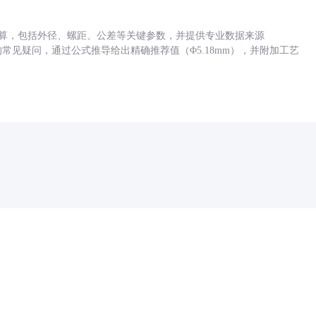
底孔计算，包括外径、螺距、公差等关键参数，并提供专业数据来源
孔尺寸的常见疑问，通过公式推导给出精确推荐值（Φ5.18mm），并附加工艺
药品医疗器械网络信息服务备案(京)网药械信息备字（2021）第00159号
京ICP证030173号
京公网安备11000002000001号