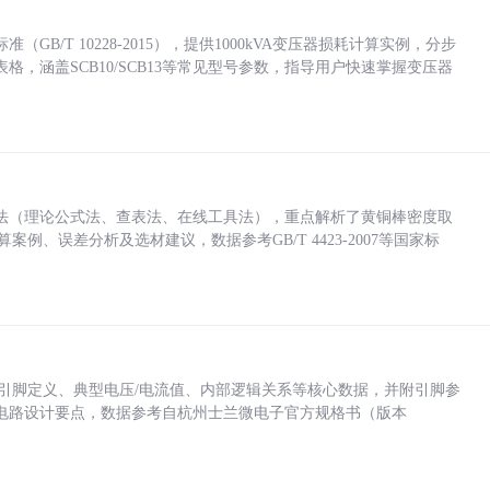
/T 10228-2015），提供1000kVA变压器损耗计算实例，分步
，涵盖SCB10/SCB13等常见型号参数，指导用户快速掌握变压器
法（理论公式法、查表法、在线工具法），重点解析了黄铜棒密度取
计算案例、误差分析及选材建议，数据参考GB/T 4423-2007等国家标
括各引脚定义、典型电压/电流值、内部逻辑关系等核心数据，并附引脚参
电路设计要点，数据参考自杭州士兰微电子官方规格书（版本