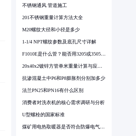
不锈钢通风 管道施工
201不锈钢重量计算方法大全
M20螺纹大径和小径是多少
1-1/4 NPT螺纹参数及底孔尺寸详解
F1010E是什么管？能否用3205或3505代
换
20x40x2镀锌方管单米重量计算与应用
分析
抗渗混凝土中P6和P8膨胀剂分别加多少
法兰PN25和PN16有什么区别
消费者对洗衣机的核心需求调研与分析
U型螺栓的国家标准
煤矿用电热取暖器是否符合防爆电气设
备标准