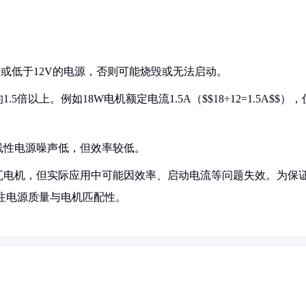
高于或低于12V的电源，否则可能烧毁或无法启动。
倍以上。例如18W电机额定电流1.5A（$$18÷12=1.5A$$），
；线性电源噪声低，但效率较低。
动18瓦电机，但实际应用中可能因效率、启动电流等问题失效。为保
关注电源质量与电机匹配性。