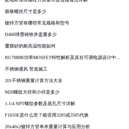
膨胀螺丝尺寸是多少
镀锌方管有哪些常见规格和型号
D400球墨铸铁井盖重多少
覆膜砂的耐高温性能如何
RU7088R功率MOSFET特性解析及其在可调电源设计中的
实践
不锈钢通风 管道施工
201不锈钢重量计算方法大全
M20螺纹大径和小径是多少
1-1/4 NPT螺纹参数及底孔尺寸详解
F1010E是什么管？能否用3205或3505代换
20x40x2镀锌方管单米重量计算与应用分析