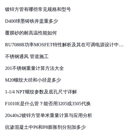
镀锌方管有哪些常见规格和型号
D400球墨铸铁井盖重多少
覆膜砂的耐高温性能如何
RU7088R功率MOSFET特性解析及其在可调电源设计中的
实践
不锈钢通风 管道施工
201不锈钢重量计算方法大全
M20螺纹大径和小径是多少
1-1/4 NPT螺纹参数及底孔尺寸详解
F1010E是什么管？能否用3205或3505代换
20x40x2镀锌方管单米重量计算与应用分析
抗渗混凝土中P6和P8膨胀剂分别加多少