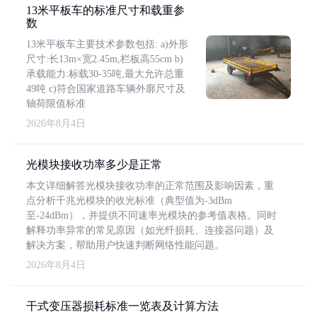
13米平板车的标准尺寸和载重参
数
13米平板车主要技术参数包括: a)外形
尺寸:长13m×宽2.45m,栏板高55cm b)
承载能力:标载30-35吨,最大允许总重
49吨 c)符合国家道路车辆外廓尺寸及
轴荷限值标准
2026年8月4日
光模块接收功率多少是正常
本文详细解答光模块接收功率的正常范围及影响因素，重
点分析千兆光模块的收光标准（典型值为-3dBm
至-24dBm），并提供不同速率光模块的参考值表格。同时
解释功率异常的常见原因（如光纤损耗、连接器问题）及
解决方案，帮助用户快速判断网络性能问题。
2026年8月4日
干式变压器损耗标准一览表及计算方法