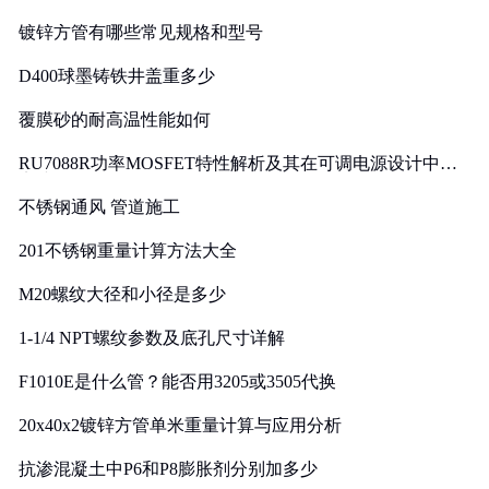
镀锌方管有哪些常见规格和型号
D400球墨铸铁井盖重多少
覆膜砂的耐高温性能如何
RU7088R功率MOSFET特性解析及其在可调电源设计中的
实践
不锈钢通风 管道施工
201不锈钢重量计算方法大全
M20螺纹大径和小径是多少
1-1/4 NPT螺纹参数及底孔尺寸详解
F1010E是什么管？能否用3205或3505代换
20x40x2镀锌方管单米重量计算与应用分析
抗渗混凝土中P6和P8膨胀剂分别加多少