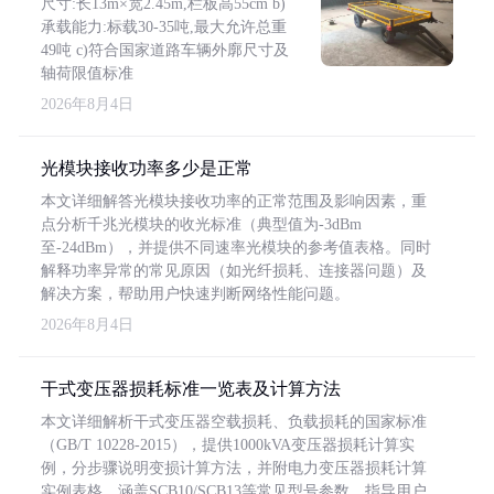
尺寸:长13m×宽2.45m,栏板高55cm b)
承载能力:标载30-35吨,最大允许总重
49吨 c)符合国家道路车辆外廓尺寸及
轴荷限值标准
2026年8月4日
光模块接收功率多少是正常
本文详细解答光模块接收功率的正常范围及影响因素，重
点分析千兆光模块的收光标准（典型值为-3dBm
至-24dBm），并提供不同速率光模块的参考值表格。同时
解释功率异常的常见原因（如光纤损耗、连接器问题）及
解决方案，帮助用户快速判断网络性能问题。
2026年8月4日
干式变压器损耗标准一览表及计算方法
本文详细解析干式变压器空载损耗、负载损耗的国家标准
（GB/T 10228-2015），提供1000kVA变压器损耗计算实
例，分步骤说明变损计算方法，并附电力变压器损耗计算
实例表格，涵盖SCB10/SCB13等常见型号参数，指导用户