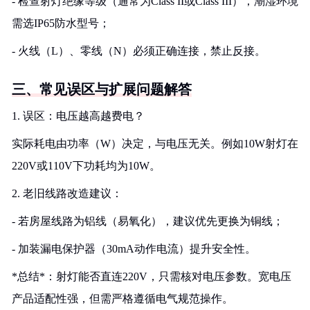
- 检查射灯绝缘等级（通常为Class II或Class III），潮湿环境
需选IP65防水型号；
- 火线（L）、零线（N）必须正确连接，禁止反接。
三、常见误区与扩展问题解答
1. 误区：电压越高越费电？
实际耗电由功率（W）决定，与电压无关。例如10W射灯在
220V或110V下功耗均为10W。
2. 老旧线路改造建议：
- 若房屋线路为铝线（易氧化），建议优先更换为铜线；
- 加装漏电保护器（30mA动作电流）提升安全性。
*总结*：射灯能否直连220V，只需核对电压参数。宽电压
产品适配性强，但需严格遵循电气规范操作。