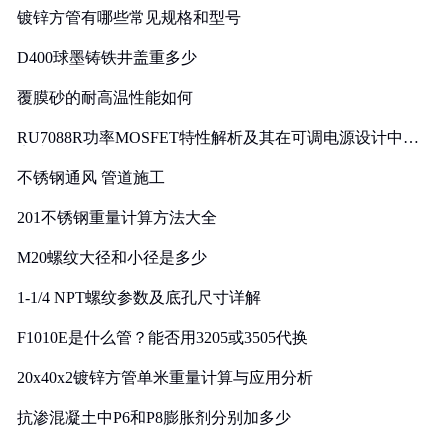
镀锌方管有哪些常见规格和型号
D400球墨铸铁井盖重多少
覆膜砂的耐高温性能如何
RU7088R功率MOSFET特性解析及其在可调电源设计中的
实践
不锈钢通风 管道施工
201不锈钢重量计算方法大全
M20螺纹大径和小径是多少
1-1/4 NPT螺纹参数及底孔尺寸详解
F1010E是什么管？能否用3205或3505代换
20x40x2镀锌方管单米重量计算与应用分析
抗渗混凝土中P6和P8膨胀剂分别加多少