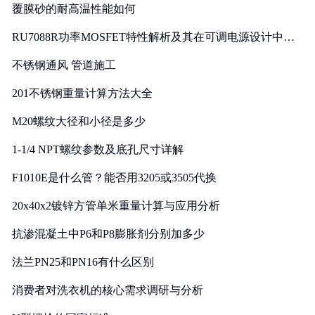
覆膜砂的耐高温性能如何
RU7088R功率MOSFET特性解析及其在可调电源设计中的
实践
不锈钢通风 管道施工
201不锈钢重量计算方法大全
M20螺纹大径和小径是多少
1-1/4 NPT螺纹参数及底孔尺寸详解
F1010E是什么管？能否用3205或3505代换
20x40x2镀锌方管单米重量计算与应用分析
抗渗混凝土中P6和P8膨胀剂分别加多少
法兰PN25和PN16有什么区别
消费者对洗衣机的核心需求调研与分析