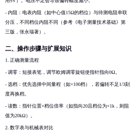
用9V）。电压不足会导致偏转幅度减小。
- 内阻：电表内阻（如中心值15Ω的档位）与待测电阻串联
分压，不同档位内阻不同（参考《电子测量技术基础》第
三版，张永瑞著）。
二、操作步骤与扩展知识
1. 正确测量流程
- 调零：短接表笔，调节欧姆调零旋钮使指针指向0Ω。
- 选档：优先选择中间量程（如×100档），若偏转不足1/3刻
度再换档。
- 读数：指针位置×档位倍率（如指向20且档位为×1k，则阻
值为20kΩ）。
2. 数字表与机械表对比