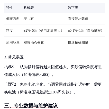
特性
机械表
数字表
偏转方向
左→右
直接显示数值
精度
±2%~5%（受电池影响大）
±0.1%~1%（自动量程）
适用场景
观察动态变化
快速精确测量
3. 常见误区
- 误区1：认为指针偏转越大阻值越大。实际偏转角度与阻
值成反比（如满偏表示0Ω）。
- 误区2：忽略电池老化。当调零困难或指针迟钝时，需更
换电池（标准电压误差超过10%即失效）。
三、专业数据与维护建议