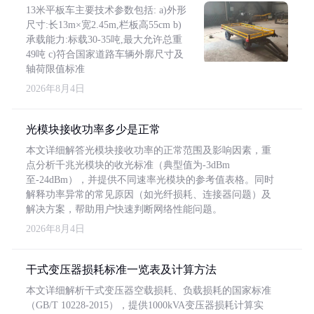
13米平板车主要技术参数包括: a)外形
尺寸:长13m×宽2.45m,栏板高55cm b)
承载能力:标载30-35吨,最大允许总重
49吨 c)符合国家道路车辆外廓尺寸及
轴荷限值标准
2026年8月4日
光模块接收功率多少是正常
本文详细解答光模块接收功率的正常范围及影响因素，重
点分析千兆光模块的收光标准（典型值为-3dBm
至-24dBm），并提供不同速率光模块的参考值表格。同时
解释功率异常的常见原因（如光纤损耗、连接器问题）及
解决方案，帮助用户快速判断网络性能问题。
2026年8月4日
干式变压器损耗标准一览表及计算方法
本文详细解析干式变压器空载损耗、负载损耗的国家标准
（GB/T 10228-2015），提供1000kVA变压器损耗计算实