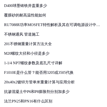
D400球墨铸铁井盖重多少
覆膜砂的耐高温性能如何
RU7088R功率MOSFET特性解析及其在可调电源设计中的
实践
不锈钢通风 管道施工
201不锈钢重量计算方法大全
M20螺纹大径和小径是多少
1-1/4 NPT螺纹参数及底孔尺寸详解
F1010E是什么管？能否用3205或3505代换
20x40x2镀锌方管单米重量计算与应用分析
抗渗混凝土中P6和P8膨胀剂分别加多少
法兰PN25和PN16有什么区别