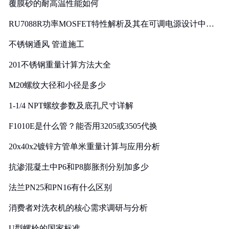
覆膜砂的耐高温性能如何
RU7088R功率MOSFET特性解析及其在可调电源设计中的
实践
不锈钢通风 管道施工
201不锈钢重量计算方法大全
M20螺纹大径和小径是多少
1-1/4 NPT螺纹参数及底孔尺寸详解
F1010E是什么管？能否用3205或3505代换
20x40x2镀锌方管单米重量计算与应用分析
抗渗混凝土中P6和P8膨胀剂分别加多少
法兰PN25和PN16有什么区别
消费者对洗衣机的核心需求调研与分析
U型螺栓的国家标准