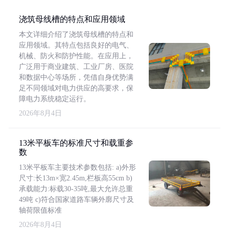
浇筑母线槽的特点和应用领域
本文详细介绍了浇筑母线槽的特点和
应用领域。其特点包括良好的电气、
机械、防火和防护性能。在应用上，
广泛用于商业建筑、工业厂房、医院
和数据中心等场所，凭借自身优势满
足不同领域对电力供应的高要求，保
障电力系统稳定运行。
2026年8月4日
13米平板车的标准尺寸和载重参
数
13米平板车主要技术参数包括: a)外形
尺寸:长13m×宽2.45m,栏板高55cm b)
承载能力:标载30-35吨,最大允许总重
49吨 c)符合国家道路车辆外廓尺寸及
轴荷限值标准
2026年8月4日