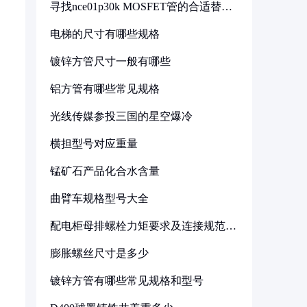
寻找nce01p30k MOSFET管的合适替代
型号
电梯的尺寸有哪些规格
镀锌方管尺寸一般有哪些
铝方管有哪些常见规格
光线传媒参投三国的星空爆冷
横担型号对应重量
锰矿石产品化合水含量
曲臂车规格型号大全
配电柜母排螺栓力矩要求及连接规范详
解
膨胀螺丝尺寸是多少
镀锌方管有哪些常见规格和型号