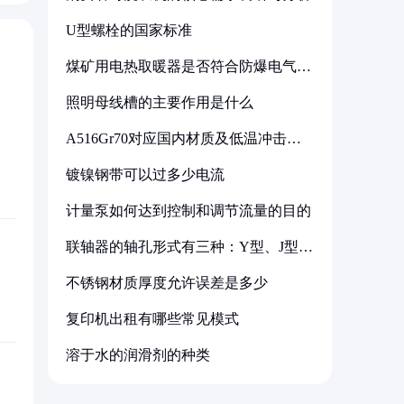
U型螺栓的国家标准
煤矿用电热取暖器是否符合防爆电气设
备标准
照明母线槽的主要作用是什么
A516Gr70对应国内材质及低温冲击要
求解析
镀镍钢带可以过多少电流
计量泵如何达到控制和调节流量的目的
联轴器的轴孔形式有三种：Y型、J型、
Z型
不锈钢材质厚度允许误差是多少
复印机出租有哪些常见模式
溶于水的润滑剂的种类