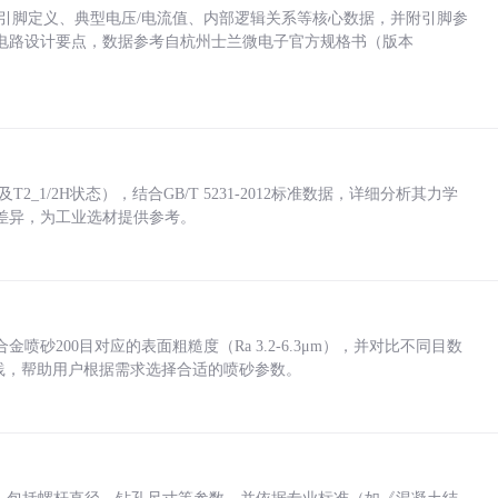
括各引脚定义、典型电压/电流值、内部逻辑关系等核心数据，并附引脚参
电路设计要点，数据参考自杭州士兰微电子官方规格书（版本
_1/2H状态），结合GB/T 5231-2012标准数据，详细分析其力学
差异，为工业选材提供参考。
砂200目对应的表面粗糙度（Ra 3.2-6.3μm），并对比不同目数
业实践，帮助用户根据需求选择合适的喷砂参数。