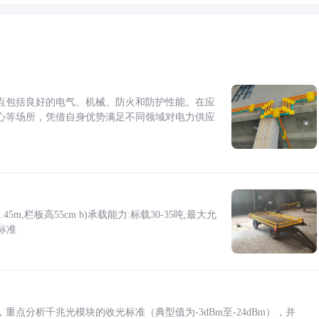
点包括良好的电气、机械、防火和防护性能。在应
心等场所，凭借自身优势满足不同领域对电力供应
5m,栏板高55cm b)承载能力:标载30-35吨,最大允
标准
点分析千兆光模块的收光标准（典型值为-3dBm至-24dBm），并