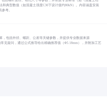
力，包括螺杆直径、钻孔尺寸等参数，并依据专业标准（如《混凝土结
方法和典型数值（如混凝土强度C30下设计值约80kN）。内容涵盖安装
员参考。
底孔计算，包括外径、螺距、公差等关键参数，并提供专业数据来源
孔尺寸的常见疑问，通过公式推导给出精确推荐值（Φ5.18mm），并附加工艺