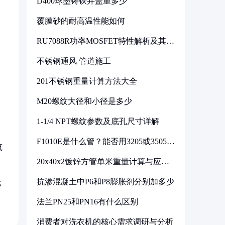
D400球墨铸铁井盖重多少
覆膜砂的耐高温性能如何
RU7088R功率MOSFET特性解析及其在
可调电源设计中的实践
不锈钢通风 管道施工
201不锈钢重量计算方法大全
M20螺纹大径和小径是多少
1-1/4 NPT螺纹参数及底孔尺寸详解
F1010E是什么管？能否用3205或3505代
筑
换
20x40x2镀锌方管单米重量计算与应用
分析
抗渗混凝土中P6和P8膨胀剂分别加多少
比
法兰PN25和PN16有什么区别
消费者对洗衣机的核心需求调研与分析