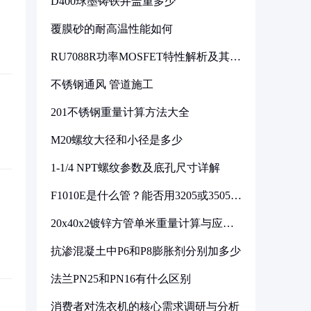
D400球墨铸铁井盖重多少
覆膜砂的耐高温性能如何
RU7088R功率MOSFET特性解析及其在
可调电源设计中的实践
不锈钢通风 管道施工
201不锈钢重量计算方法大全
M20螺纹大径和小径是多少
1-1/4 NPT螺纹参数及底孔尺寸详解
F1010E是什么管？能否用3205或3505代
换
20x40x2镀锌方管单米重量计算与应用
分析
抗渗混凝土中P6和P8膨胀剂分别加多少
法兰PN25和PN16有什么区别
消费者对洗衣机的核心需求调研与分析