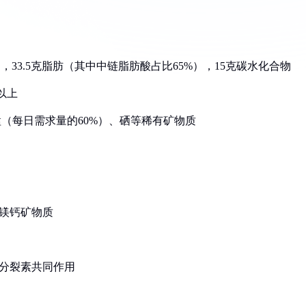
白，33.5克脂肪（其中中链脂肪酸占比65%），15克碳水化合物
以上
锰（每日需求量的60%）、硒等稀有矿物质
充镁钙矿物质
胞分裂素共同作用