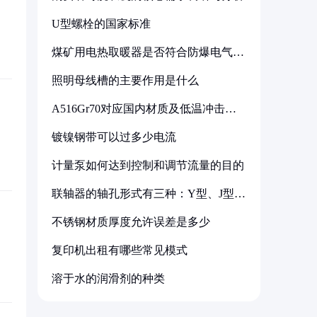
U型螺栓的国家标准
煤矿用电热取暖器是否符合防爆电气设
备标准
照明母线槽的主要作用是什么
A516Gr70对应国内材质及低温冲击要
求解析
镀镍钢带可以过多少电流
计量泵如何达到控制和调节流量的目的
联轴器的轴孔形式有三种：Y型、J型、
Z型
不锈钢材质厚度允许误差是多少
复印机出租有哪些常见模式
溶于水的润滑剂的种类