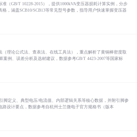
/T 10228-2015），提供1000kVA变压器损耗计算实例，分步
，涵盖SCB10/SCB13等常见型号参数，指导用户快速掌握变压器
法（理论公式法、查表法、在线工具法），重点解析了黄铜棒密度取
计算案例、误差分析及选材建议，数据参考GB/T 4423-2007等国家标
括各引脚定义、典型电压/电流值、内部逻辑关系等核心数据，并附引脚参
电路设计要点，数据参考自杭州士兰微电子官方规格书（版本