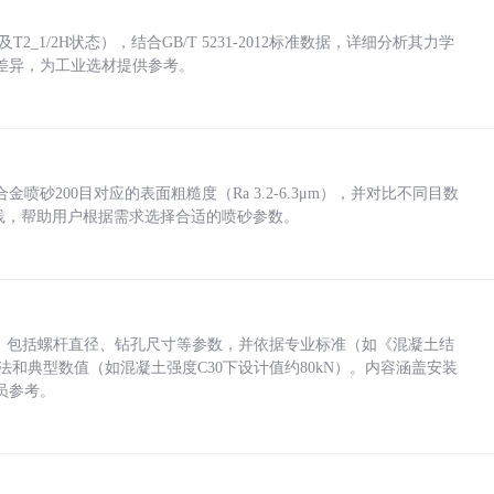
_1/2H状态），结合GB/T 5231-2012标准数据，详细分析其力学
差异，为工业选材提供参考。
砂200目对应的表面粗糙度（Ra 3.2-6.3μm），并对比不同目数
业实践，帮助用户根据需求选择合适的喷砂参数。
力，包括螺杆直径、钻孔尺寸等参数，并依据专业标准（如《混凝土结
方法和典型数值（如混凝土强度C30下设计值约80kN）。内容涵盖安装
员参考。