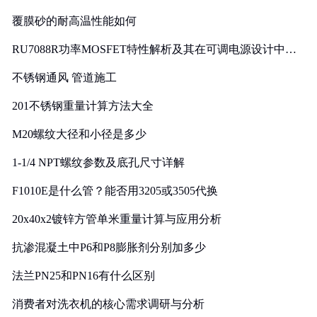
覆膜砂的耐高温性能如何
RU7088R功率MOSFET特性解析及其在可调电源设计中的
实践
不锈钢通风 管道施工
201不锈钢重量计算方法大全
M20螺纹大径和小径是多少
1-1/4 NPT螺纹参数及底孔尺寸详解
F1010E是什么管？能否用3205或3505代换
20x40x2镀锌方管单米重量计算与应用分析
抗渗混凝土中P6和P8膨胀剂分别加多少
法兰PN25和PN16有什么区别
消费者对洗衣机的核心需求调研与分析