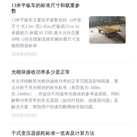
13米平板车的标准尺寸和载重参
数
13米平板车主要技术参数包括: a)外形
尺寸:长13m×宽2.45m,栏板高55cm b)
承载能力:标载30-35吨,最大允许总重
49吨 c)符合国家道路车辆外廓尺寸及
轴荷限值标准
2026年8月4日
光模块接收功率多少是正常
本文详细解答光模块接收功率的正常范围及影响因素，重
点分析千兆光模块的收光标准（典型值为-3dBm
至-24dBm），并提供不同速率光模块的参考值表格。同时
解释功率异常的常见原因（如光纤损耗、连接器问题）及
解决方案，帮助用户快速判断网络性能问题。
2026年8月4日
干式变压器损耗标准一览表及计算方法