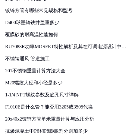
镀锌方管有哪些常见规格和型号
D400球墨铸铁井盖重多少
覆膜砂的耐高温性能如何
RU7088R功率MOSFET特性解析及其在可调电源设计中的
实践
不锈钢通风 管道施工
201不锈钢重量计算方法大全
M20螺纹大径和小径是多少
1-1/4 NPT螺纹参数及底孔尺寸详解
F1010E是什么管？能否用3205或3505代换
20x40x2镀锌方管单米重量计算与应用分析
抗渗混凝土中P6和P8膨胀剂分别加多少