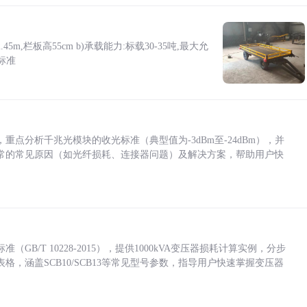
5m,栏板高55cm b)承载能力:标载30-35吨,最大允
标准
点分析千兆光模块的收光标准（典型值为-3dBm至-24dBm），并
常的常见原因（如光纤损耗、连接器问题）及解决方案，帮助用户快
/T 10228-2015），提供1000kVA变压器损耗计算实例，分步
，涵盖SCB10/SCB13等常见型号参数，指导用户快速掌握变压器