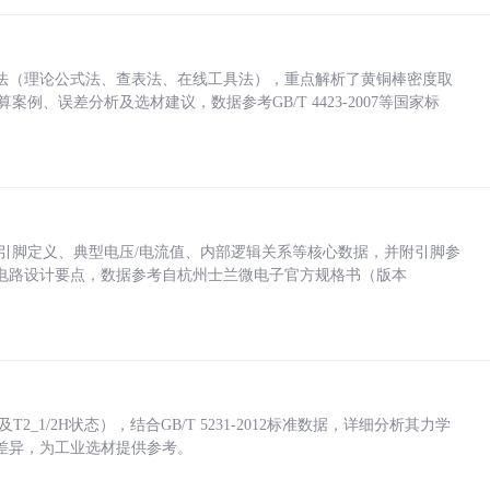
法（理论公式法、查表法、在线工具法），重点解析了黄铜棒密度取
计算案例、误差分析及选材建议，数据参考GB/T 4423-2007等国家标
括各引脚定义、典型电压/电流值、内部逻辑关系等核心数据，并附引脚参
电路设计要点，数据参考自杭州士兰微电子官方规格书（版本
_1/2H状态），结合GB/T 5231-2012标准数据，详细分析其力学
差异，为工业选材提供参考。