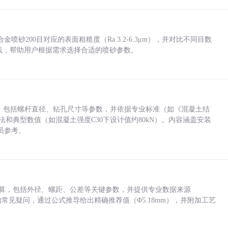
砂200目对应的表面粗糙度（Ra 3.2-6.3μm），并对比不同目数
业实践，帮助用户根据需求选择合适的喷砂参数。
力，包括螺杆直径、钻孔尺寸等参数，并依据专业标准（如《混凝土结
方法和典型数值（如混凝土强度C30下设计值约80kN）。内容涵盖安装
员参考。
底孔计算，包括外径、螺距、公差等关键参数，并提供专业数据来源
孔尺寸的常见疑问，通过公式推导给出精确推荐值（Φ5.18mm），并附加工艺