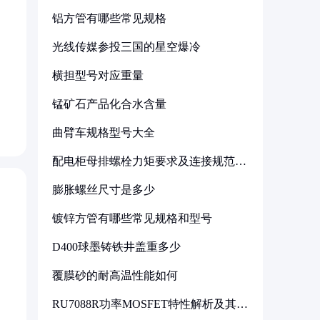
铝方管有哪些常见规格
光线传媒参投三国的星空爆冷
横担型号对应重量
锰矿石产品化合水含量
曲臂车规格型号大全
配电柜母排螺栓力矩要求及连接规范详
解
膨胀螺丝尺寸是多少
镀锌方管有哪些常见规格和型号
D400球墨铸铁井盖重多少
覆膜砂的耐高温性能如何
RU7088R功率MOSFET特性解析及其在
可调电源设计中的实践