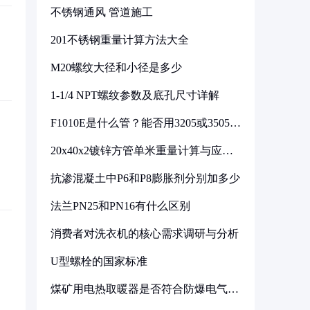
不锈钢通风 管道施工
201不锈钢重量计算方法大全
M20螺纹大径和小径是多少
1-1/4 NPT螺纹参数及底孔尺寸详解
F1010E是什么管？能否用3205或3505代
换
20x40x2镀锌方管单米重量计算与应用
分析
抗渗混凝土中P6和P8膨胀剂分别加多少
法兰PN25和PN16有什么区别
消费者对洗衣机的核心需求调研与分析
U型螺栓的国家标准
煤矿用电热取暖器是否符合防爆电气设
备标准