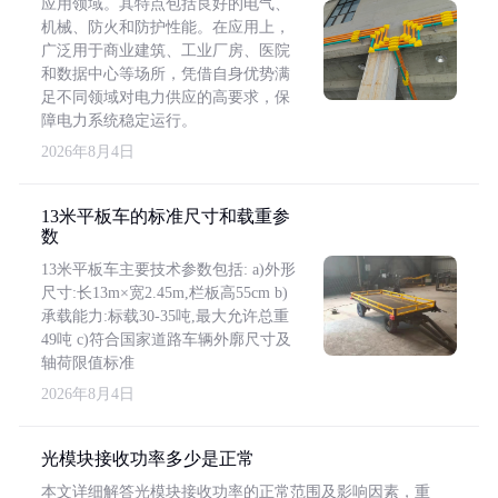
应用领域。其特点包括良好的电气、
机械、防火和防护性能。在应用上，
广泛用于商业建筑、工业厂房、医院
和数据中心等场所，凭借自身优势满
足不同领域对电力供应的高要求，保
障电力系统稳定运行。
2026年8月4日
13米平板车的标准尺寸和载重参
数
13米平板车主要技术参数包括: a)外形
尺寸:长13m×宽2.45m,栏板高55cm b)
承载能力:标载30-35吨,最大允许总重
49吨 c)符合国家道路车辆外廓尺寸及
轴荷限值标准
2026年8月4日
光模块接收功率多少是正常
本文详细解答光模块接收功率的正常范围及影响因素，重