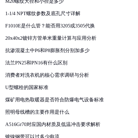
M20螺纹大径和小径是多少
1-1/4 NPT螺纹参数及底孔尺寸详解
F1010E是什么管？能否用3205或3505代换
20x40x2镀锌方管单米重量计算与应用分析
抗渗混凝土中P6和P8膨胀剂分别加多少
法兰PN25和PN16有什么区别
消费者对洗衣机的核心需求调研与分析
U型螺栓的国家标准
煤矿用电热取暖器是否符合防爆电气设备标准
照明母线槽的主要作用是什么
A516Gr70对应国内材质及低温冲击要求解析
镀镍钢带可以过多少电流