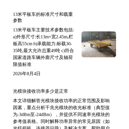
13米平板车的标准尺寸和载重
参数
13米平板车主要技术参数包括:
a)外形尺寸:长13m×宽2.45m,栏
板高55cm b)承载能力:标载30-
35吨,最大允许总重49吨 c)符合
国家道路车辆外廓尺寸及轴荷
限值标准
2026年8月4日
光模块接收功率多少是正常
本文详细解答光模块接收功率的正常范围及影响
因素，重点分析千兆光模块的收光标准（典型值
为-3dBm至-24dBm），并提供不同速率光模块的
参考值表格。同时解释功率异常的常见原因（如
光纤损耗、连接器问题）及解决方案，帮助用户