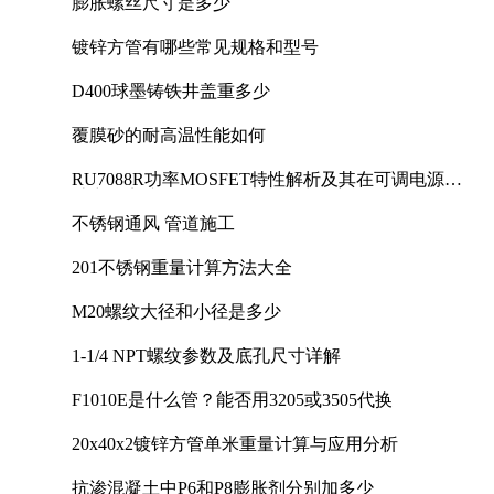
膨胀螺丝尺寸是多少
镀锌方管有哪些常见规格和型号
D400球墨铸铁井盖重多少
覆膜砂的耐高温性能如何
RU7088R功率MOSFET特性解析及其在可调电源设
计中的实践
不锈钢通风 管道施工
201不锈钢重量计算方法大全
M20螺纹大径和小径是多少
1-1/4 NPT螺纹参数及底孔尺寸详解
F1010E是什么管？能否用3205或3505代换
20x40x2镀锌方管单米重量计算与应用分析
抗渗混凝土中P6和P8膨胀剂分别加多少