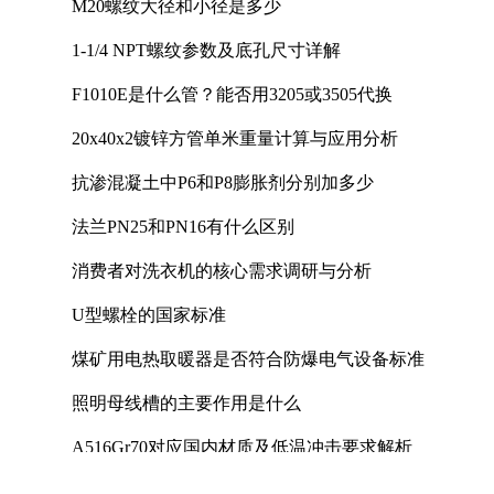
M20螺纹大径和小径是多少
1-1/4 NPT螺纹参数及底孔尺寸详解
F1010E是什么管？能否用3205或3505代换
20x40x2镀锌方管单米重量计算与应用分析
抗渗混凝土中P6和P8膨胀剂分别加多少
法兰PN25和PN16有什么区别
消费者对洗衣机的核心需求调研与分析
U型螺栓的国家标准
煤矿用电热取暖器是否符合防爆电气设备标准
照明母线槽的主要作用是什么
A516Gr70对应国内材质及低温冲击要求解析
镀镍钢带可以过多少电流