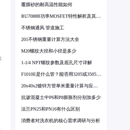
覆膜砂的耐高温性能如何
RU7088R功率MOSFET特性解析及其在
可调电源设计中的实践
，
不锈钢通风 管道施工
201不锈钢重量计算方法大全
M20螺纹大径和小径是多少
车
1-1/4 NPT螺纹参数及底孔尺寸详解
F1010E是什么管？能否用3205或3505代
换
20x40x2镀锌方管单米重量计算与应用
分析
，
抗渗混凝土中P6和P8膨胀剂分别加多少
法兰PN25和PN16有什么区别
消费者对洗衣机的核心需求调研与分析