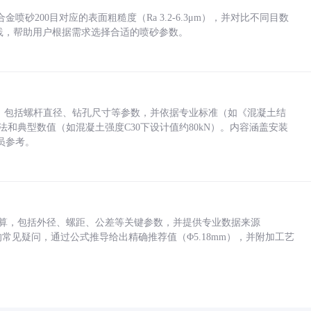
砂200目对应的表面粗糙度（Ra 3.2-6.3μm），并对比不同目数
业实践，帮助用户根据需求选择合适的喷砂参数。
力，包括螺杆直径、钻孔尺寸等参数，并依据专业标准（如《混凝土结
方法和典型数值（如混凝土强度C30下设计值约80kN）。内容涵盖安装
员参考。
底孔计算，包括外径、螺距、公差等关键参数，并提供专业数据来源
孔尺寸的常见疑问，通过公式推导给出精确推荐值（Φ5.18mm），并附加工艺