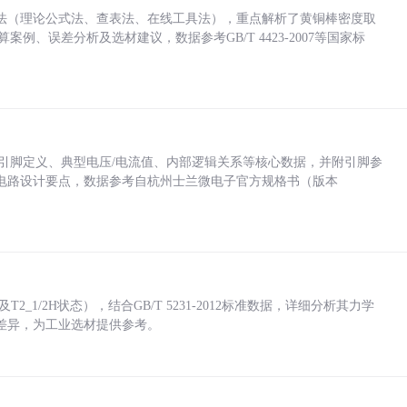
法（理论公式法、查表法、在线工具法），重点解析了黄铜棒密度取
计算案例、误差分析及选材建议，数据参考GB/T 4423-2007等国家标
括各引脚定义、典型电压/电流值、内部逻辑关系等核心数据，并附引脚参
电路设计要点，数据参考自杭州士兰微电子官方规格书（版本
_1/2H状态），结合GB/T 5231-2012标准数据，详细分析其力学
差异，为工业选材提供参考。