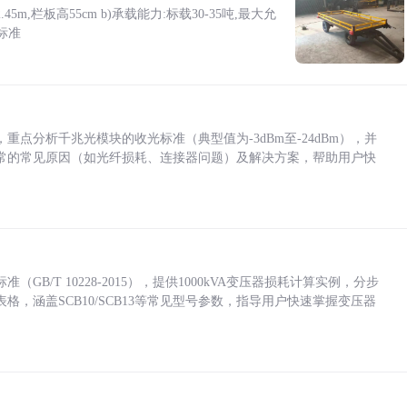
5m,栏板高55cm b)承载能力:标载30-35吨,最大允
标准
点分析千兆光模块的收光标准（典型值为-3dBm至-24dBm），并
常的常见原因（如光纤损耗、连接器问题）及解决方案，帮助用户快
/T 10228-2015），提供1000kVA变压器损耗计算实例，分步
，涵盖SCB10/SCB13等常见型号参数，指导用户快速掌握变压器