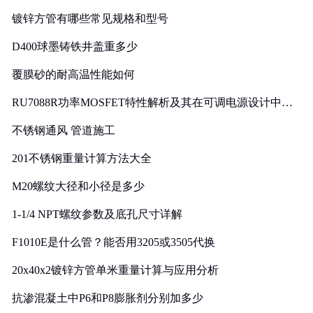
镀锌方管有哪些常见规格和型号
D400球墨铸铁井盖重多少
覆膜砂的耐高温性能如何
RU7088R功率MOSFET特性解析及其在可调电源设计中的
实践
不锈钢通风 管道施工
201不锈钢重量计算方法大全
M20螺纹大径和小径是多少
1-1/4 NPT螺纹参数及底孔尺寸详解
F1010E是什么管？能否用3205或3505代换
20x40x2镀锌方管单米重量计算与应用分析
抗渗混凝土中P6和P8膨胀剂分别加多少