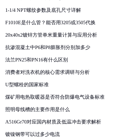
1-1/4 NPT螺纹参数及底孔尺寸详解
F1010E是什么管？能否用3205或3505代换
20x40x2镀锌方管单米重量计算与应用分析
抗渗混凝土中P6和P8膨胀剂分别加多少
法兰PN25和PN16有什么区别
消费者对洗衣机的核心需求调研与分析
U型螺栓的国家标准
煤矿用电热取暖器是否符合防爆电气设备标准
照明母线槽的主要作用是什么
A516Gr70对应国内材质及低温冲击要求解析
镀镍钢带可以过多少电流