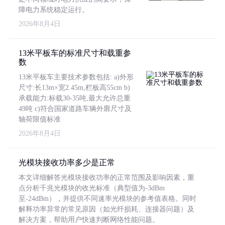
障电力系统稳定运行。
2026年8月4日
13米平板车的标准尺寸和载重参
数
13米平板车主要技术参数包括: a)外形
尺寸:长13m×宽2.45m,栏板高55cm b)
承载能力:标载30-35吨,最大允许总重
49吨 c)符合国家道路车辆外廓尺寸及
轴荷限值标准
2026年8月4日
光模块接收功率多少是正常
本文详细解答光模块接收功率的正常范围及影响因素，重
点分析千兆光模块的收光标准（典型值为-3dBm
至-24dBm），并提供不同速率光模块的参考值表格。同时
解释功率异常的常见原因（如光纤损耗、连接器问题）及
解决方案，帮助用户快速判断网络性能问题。