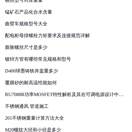
横担型号对应重量
锰矿石产品化合水含量
曲臂车规格型号大全
配电柜母排螺栓力矩要求及连接规范详解
膨胀螺丝尺寸是多少
镀锌方管有哪些常见规格和型号
D400球墨铸铁井盖重多少
覆膜砂的耐高温性能如何
RU7088R功率MOSFET特性解析及其在可调电源设计中的
实践
不锈钢通风 管道施工
201不锈钢重量计算方法大全
M20螺纹大径和小径是多少