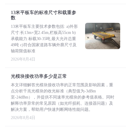
13米平板车的标准尺寸和载重参
数
13米平板车主要技术参数包括: a)外形
尺寸:长13m×宽2.45m,栏板高55cm b)
承载能力:标载30-35吨,最大允许总重
49吨 c)符合国家道路车辆外廓尺寸及
轴荷限值标准
2026年8月4日
光模块接收功率多少是正常
本文详细解答光模块接收功率的正常范围及影响因素，重
点分析千兆光模块的收光标准（典型值为-3dBm
至-24dBm），并提供不同速率光模块的参考值表格。同时
解释功率异常的常见原因（如光纤损耗、连接器问题）及
解决方案，帮助用户快速判断网络性能问题。
2026年8月4日