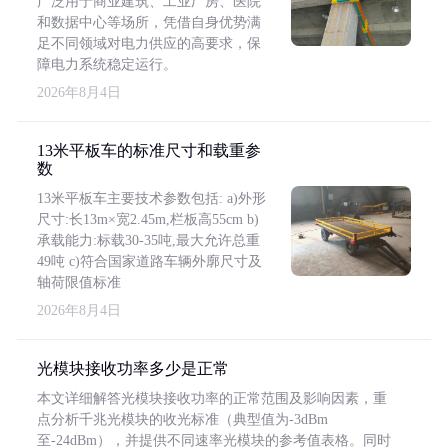
广泛用于商业建筑、工业厂房、医院
和数据中心等场所，凭借自身优势满
足不同领域对电力供应的高要求，保
障电力系统稳定运行。
2026年8月4日
13米平板车的标准尺寸和载重参
数
13米平板车主要技术参数包括: a)外形
尺寸:长13m×宽2.45m,栏板高55cm b)
承载能力:标载30-35吨,最大允许总重
49吨 c)符合国家道路车辆外廓尺寸及
轴荷限值标准
2026年8月4日
光模块接收功率多少是正常
本文详细解答光模块接收功率的正常范围及影响因素，重
点分析千兆光模块的收光标准（典型值为-3dBm
至-24dBm），并提供不同速率光模块的参考值表格。同时