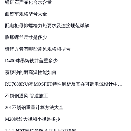
锰矿石产品化合水含量
曲臂车规格型号大全
配电柜母排螺栓力矩要求及连接规范详解
膨胀螺丝尺寸是多少
镀锌方管有哪些常见规格和型号
D400球墨铸铁井盖重多少
覆膜砂的耐高温性能如何
RU7088R功率MOSFET特性解析及其在可调电源设计中的
实践
不锈钢通风 管道施工
201不锈钢重量计算方法大全
M20螺纹大径和小径是多少
1-1/4 NPT螺纹参数及底孔尺寸详解