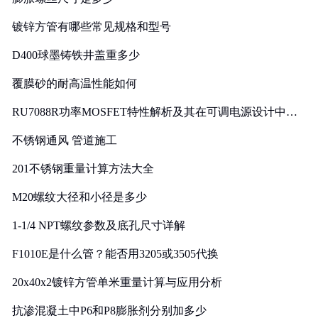
镀锌方管有哪些常见规格和型号
D400球墨铸铁井盖重多少
覆膜砂的耐高温性能如何
RU7088R功率MOSFET特性解析及其在可调电源设计中的
实践
不锈钢通风 管道施工
201不锈钢重量计算方法大全
M20螺纹大径和小径是多少
1-1/4 NPT螺纹参数及底孔尺寸详解
F1010E是什么管？能否用3205或3505代换
20x40x2镀锌方管单米重量计算与应用分析
抗渗混凝土中P6和P8膨胀剂分别加多少