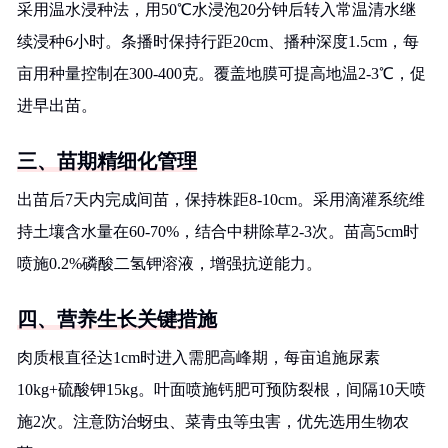
采用温水浸种法，用50℃水浸泡20分钟后转入常温清水继
续浸种6小时。条播时保持行距20cm、播种深度1.5cm，每
亩用种量控制在300-400克。覆盖地膜可提高地温2-3℃，促
进早出苗。
三、苗期精细化管理
出苗后7天内完成间苗，保持株距8-10cm。采用滴灌系统维
持土壤含水量在60-70%，结合中耕除草2-3次。苗高5cm时
喷施0.2%磷酸二氢钾溶液，增强抗逆能力。
四、营养生长关键措施
肉质根直径达1cm时进入需肥高峰期，每亩追施尿素
10kg+硫酸钾15kg。叶面喷施钙肥可预防裂根，间隔10天喷
施2次。注意防治蚜虫、菜青虫等虫害，优先选用生物农