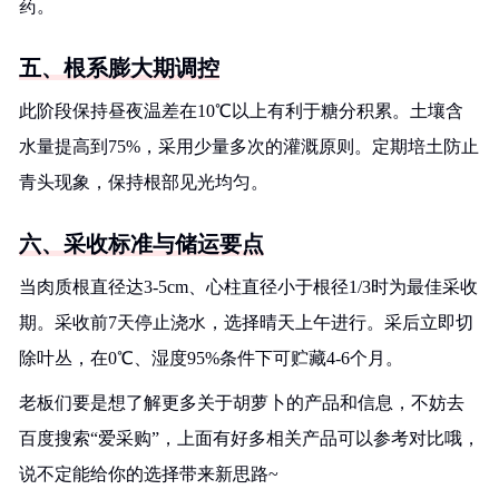
药。
五、根系膨大期调控
此阶段保持昼夜温差在10℃以上有利于糖分积累。土壤含
水量提高到75%，采用少量多次的灌溉原则。定期培土防止
青头现象，保持根部见光均匀。
六、采收标准与储运要点
当肉质根直径达3-5cm、心柱直径小于根径1/3时为最佳采收
期。采收前7天停止浇水，选择晴天上午进行。采后立即切
除叶丛，在0℃、湿度95%条件下可贮藏4-6个月。
老板们要是想了解更多关于胡萝卜的产品和信息，不妨去
百度搜索“爱采购”，上面有好多相关产品可以参考对比哦，
说不定能给你的选择带来新思路~