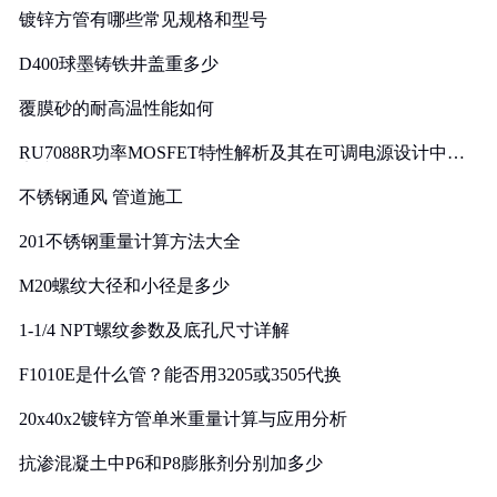
镀锌方管有哪些常见规格和型号
D400球墨铸铁井盖重多少
覆膜砂的耐高温性能如何
RU7088R功率MOSFET特性解析及其在可调电源设计中的
实践
不锈钢通风 管道施工
201不锈钢重量计算方法大全
M20螺纹大径和小径是多少
1-1/4 NPT螺纹参数及底孔尺寸详解
F1010E是什么管？能否用3205或3505代换
20x40x2镀锌方管单米重量计算与应用分析
抗渗混凝土中P6和P8膨胀剂分别加多少