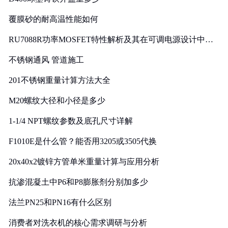
覆膜砂的耐高温性能如何
RU7088R功率MOSFET特性解析及其在可调电源设计中的
实践
不锈钢通风 管道施工
201不锈钢重量计算方法大全
M20螺纹大径和小径是多少
1-1/4 NPT螺纹参数及底孔尺寸详解
F1010E是什么管？能否用3205或3505代换
20x40x2镀锌方管单米重量计算与应用分析
抗渗混凝土中P6和P8膨胀剂分别加多少
法兰PN25和PN16有什么区别
消费者对洗衣机的核心需求调研与分析