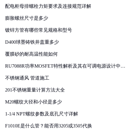
配电柜母排螺栓力矩要求及连接规范详解
膨胀螺丝尺寸是多少
镀锌方管有哪些常见规格和型号
D400球墨铸铁井盖重多少
覆膜砂的耐高温性能如何
RU7088R功率MOSFET特性解析及其在可调电源设计中的
实践
不锈钢通风 管道施工
201不锈钢重量计算方法大全
M20螺纹大径和小径是多少
1-1/4 NPT螺纹参数及底孔尺寸详解
F1010E是什么管？能否用3205或3505代换