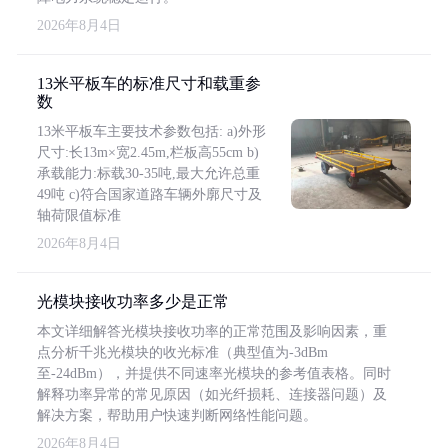
2026年8月4日
13米平板车的标准尺寸和载重参
数
13米平板车主要技术参数包括: a)外形
尺寸:长13m×宽2.45m,栏板高55cm b)
承载能力:标载30-35吨,最大允许总重
49吨 c)符合国家道路车辆外廓尺寸及
轴荷限值标准
2026年8月4日
光模块接收功率多少是正常
本文详细解答光模块接收功率的正常范围及影响因素，重
点分析千兆光模块的收光标准（典型值为-3dBm
至-24dBm），并提供不同速率光模块的参考值表格。同时
解释功率异常的常见原因（如光纤损耗、连接器问题）及
解决方案，帮助用户快速判断网络性能问题。
2026年8月4日