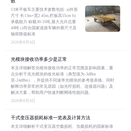
数
13米平板车主要技术参数包括: a)外形
尺寸:长13m×宽2.45m,栏板高55cm b)
承载能力:标载30-35吨,最大允许总重
49吨 c)符合国家道路车辆外廓尺寸及
轴荷限值标准
2026年8月4日
光模块接收功率多少是正常
本文详细解答光模块接收功率的正常范围及影响因素，重
点分析千兆光模块的收光标准（典型值为-3dBm
至-24dBm），并提供不同速率光模块的参考值表格。同时
解释功率异常的常见原因（如光纤损耗、连接器问题）及
解决方案，帮助用户快速判断网络性能问题。
2026年8月4日
干式变压器损耗标准一览表及计算方法
本文详细解析干式变压器空载损耗、负载损耗的国家标准