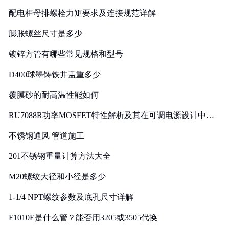
配电柜母排螺栓力矩要求及连接规范详解
膨胀螺丝尺寸是多少
镀锌方管有哪些常见规格和型号
D400球墨铸铁井盖重多少
覆膜砂的耐高温性能如何
RU7088R功率MOSFET特性解析及其在可调电源设计中的
实践
不锈钢通风 管道施工
201不锈钢重量计算方法大全
M20螺纹大径和小径是多少
1-1/4 NPT螺纹参数及底孔尺寸详解
F1010E是什么管？能否用3205或3505代换