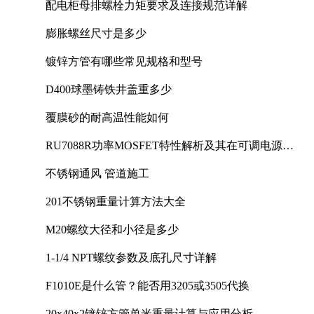
配电柜母排螺栓力矩要求及连接规范详解
膨胀螺丝尺寸是多少
镀锌方管有哪些常见规格和型号
D400球墨铸铁井盖重多少
覆膜砂的耐高温性能如何
RU7088R功率MOSFET特性解析及其在可调电源设
计中的实践
不锈钢通风 管道施工
201不锈钢重量计算方法大全
M20螺纹大径和小径是多少
1-1/4 NPT螺纹参数及底孔尺寸详解
F1010E是什么管？能否用3205或3505代换
20x40x2镀锌方管单米重量计算与应用分析