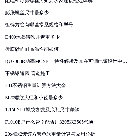
配电柜母排螺栓力矩要求及连接规范详解
膨胀螺丝尺寸是多少
镀锌方管有哪些常见规格和型号
D400球墨铸铁井盖重多少
覆膜砂的耐高温性能如何
RU7088R功率MOSFET特性解析及其在可调电源设计中的
实践
不锈钢通风 管道施工
201不锈钢重量计算方法大全
M20螺纹大径和小径是多少
1-1/4 NPT螺纹参数及底孔尺寸详解
F1010E是什么管？能否用3205或3505代换
20x40x2镀锌方管单米重量计算与应用分析