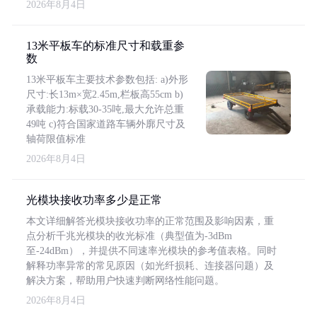
2026年8月4日
13米平板车的标准尺寸和载重参
数
13米平板车主要技术参数包括: a)外形
尺寸:长13m×宽2.45m,栏板高55cm b)
承载能力:标载30-35吨,最大允许总重
49吨 c)符合国家道路车辆外廓尺寸及
轴荷限值标准
2026年8月4日
光模块接收功率多少是正常
本文详细解答光模块接收功率的正常范围及影响因素，重
点分析千兆光模块的收光标准（典型值为-3dBm
至-24dBm），并提供不同速率光模块的参考值表格。同时
解释功率异常的常见原因（如光纤损耗、连接器问题）及
解决方案，帮助用户快速判断网络性能问题。
2026年8月4日