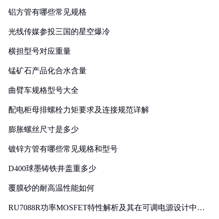
铝方管有哪些常见规格
光线传媒参投三国的星空爆冷
横担型号对应重量
锰矿石产品化合水含量
曲臂车规格型号大全
配电柜母排螺栓力矩要求及连接规范详解
膨胀螺丝尺寸是多少
镀锌方管有哪些常见规格和型号
D400球墨铸铁井盖重多少
覆膜砂的耐高温性能如何
RU7088R功率MOSFET特性解析及其在可调电源设计中的
实践