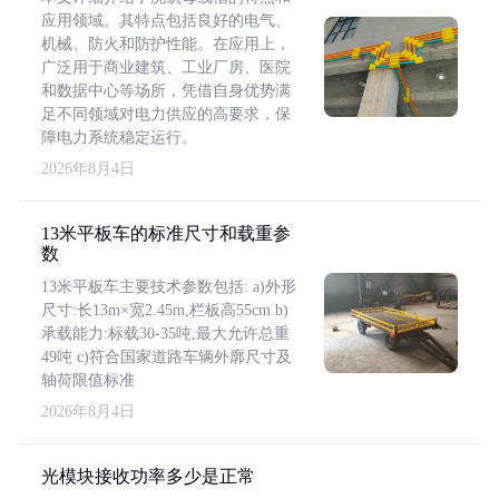
应用领域。其特点包括良好的电气、
机械、防火和防护性能。在应用上，
广泛用于商业建筑、工业厂房、医院
和数据中心等场所，凭借自身优势满
足不同领域对电力供应的高要求，保
障电力系统稳定运行。
2026年8月4日
13米平板车的标准尺寸和载重参
数
13米平板车主要技术参数包括: a)外形
尺寸:长13m×宽2.45m,栏板高55cm b)
承载能力:标载30-35吨,最大允许总重
49吨 c)符合国家道路车辆外廓尺寸及
轴荷限值标准
2026年8月4日
光模块接收功率多少是正常