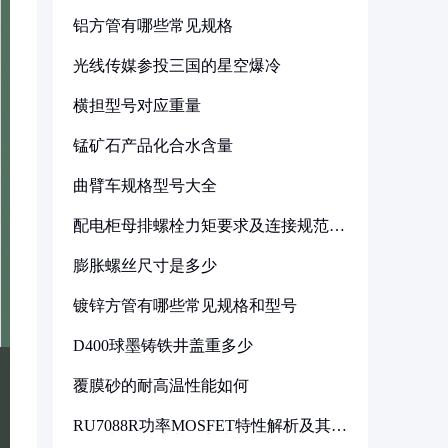
铝方管有哪些常见规格
光线传媒参投三国的星空爆冷
横担型号对应重量
锰矿石产品化合水含量
曲臂车规格型号大全
配电柜母排螺栓力矩要求及连接规范详
解
膨胀螺丝尺寸是多少
镀锌方管有哪些常见规格和型号
D400球墨铸铁井盖重多少
覆膜砂的耐高温性能如何
RU7088R功率MOSFET特性解析及其在
可调电源设计中的实践