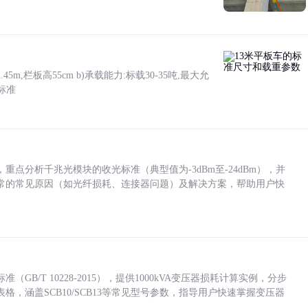
5m,栏板高55cm b)承载能力:标载30-35吨,最大允
标准
点分析千兆光模块的收光标准（典型值为-3dBm至-24dBm），并
常的常见原因（如光纤损耗、连接器问题）及解决方案，帮助用户快
/T 10228-2015），提供1000kVA变压器损耗计算实例，分步
，涵盖SCB10/SCB13等常见型号参数，指导用户快速掌握变压器