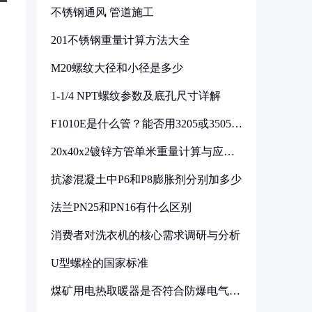
不锈钢通风 管道施工
201不锈钢重量计算方法大全
M20螺纹大径和小径是多少
1-1/4 NPT螺纹参数及底孔尺寸详解
F1010E是什么管？能否用3205或3505代
换
20x40x2镀锌方管单米重量计算与应用
分析
抗渗混凝土中P6和P8膨胀剂分别加多少
法兰PN25和PN16有什么区别
消费者对洗衣机的核心需求调研与分析
U型螺栓的国家标准
煤矿用电热取暖器是否符合防爆电气设
备标准