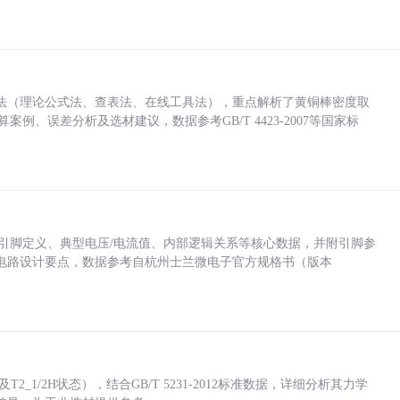
法（理论公式法、查表法、在线工具法），重点解析了黄铜棒密度取
计算案例、误差分析及选材建议，数据参考GB/T 4423-2007等国家标
括各引脚定义、典型电压/电流值、内部逻辑关系等核心数据，并附引脚参
电路设计要点，数据参考自杭州士兰微电子官方规格书（版本
_1/2H状态），结合GB/T 5231-2012标准数据，详细分析其力学