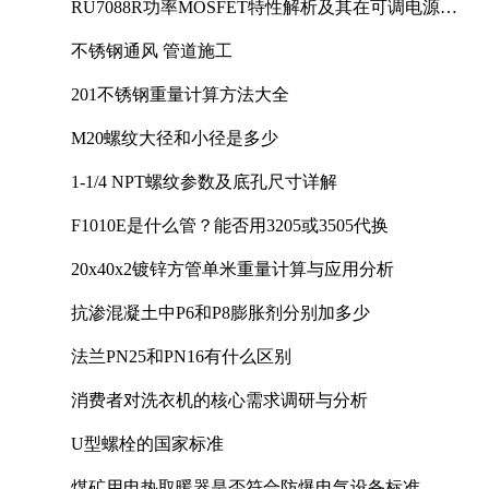
RU7088R功率MOSFET特性解析及其在可调电源设
计中的实践
不锈钢通风 管道施工
201不锈钢重量计算方法大全
M20螺纹大径和小径是多少
1-1/4 NPT螺纹参数及底孔尺寸详解
F1010E是什么管？能否用3205或3505代换
20x40x2镀锌方管单米重量计算与应用分析
抗渗混凝土中P6和P8膨胀剂分别加多少
法兰PN25和PN16有什么区别
消费者对洗衣机的核心需求调研与分析
U型螺栓的国家标准
煤矿用电热取暖器是否符合防爆电气设备标准