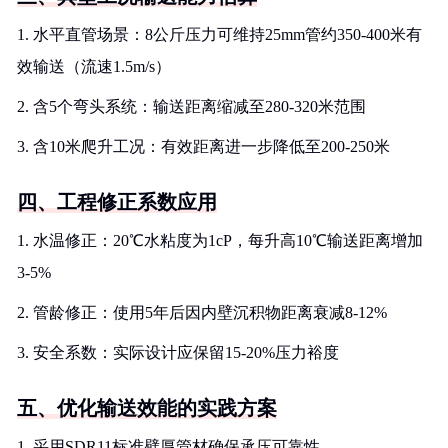
1. 水平直管场景：8公斤压力可维持25mm管约350-400米有
效输送（流速1.5m/s）
2. 含5个弯头系统：输送距离缩减至280-320米范围
3. 含10米爬升工况：有效距离进一步降低至200-250米
四、工程修正系数应用
1. 水温修正：20℃水粘度为1cP，每升高10℃输送距离增加
3-5%
2. 管龄修正：使用5年后因内壁沉积物距离衰减8-12%
3. 安全系数：实际设计应保留15-20%压力裕度
五、优化输送效能的实践方案
1. 采用SDR11标准壁厚管材确保承压可靠性