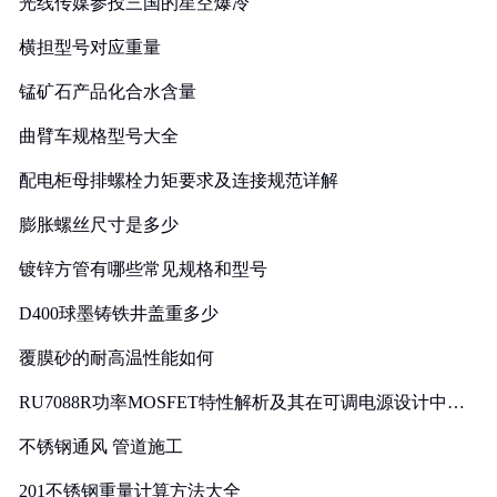
光线传媒参投三国的星空爆冷
横担型号对应重量
锰矿石产品化合水含量
曲臂车规格型号大全
配电柜母排螺栓力矩要求及连接规范详解
膨胀螺丝尺寸是多少
镀锌方管有哪些常见规格和型号
D400球墨铸铁井盖重多少
覆膜砂的耐高温性能如何
RU7088R功率MOSFET特性解析及其在可调电源设计中的
实践
不锈钢通风 管道施工
201不锈钢重量计算方法大全