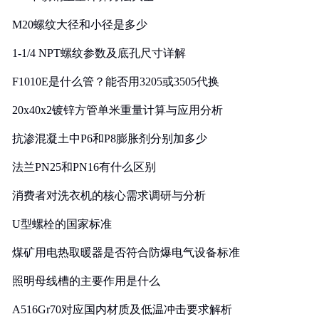
M20螺纹大径和小径是多少
1-1/4 NPT螺纹参数及底孔尺寸详解
F1010E是什么管？能否用3205或3505代换
20x40x2镀锌方管单米重量计算与应用分析
抗渗混凝土中P6和P8膨胀剂分别加多少
法兰PN25和PN16有什么区别
消费者对洗衣机的核心需求调研与分析
U型螺栓的国家标准
煤矿用电热取暖器是否符合防爆电气设备标准
照明母线槽的主要作用是什么
A516Gr70对应国内材质及低温冲击要求解析