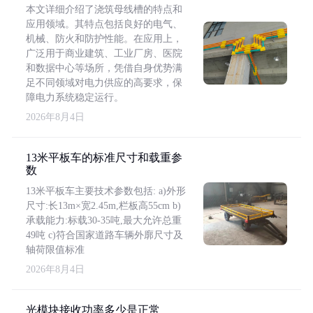
本文详细介绍了浇筑母线槽的特点和
应用领域。其特点包括良好的电气、
机械、防火和防护性能。在应用上，
广泛用于商业建筑、工业厂房、医院
和数据中心等场所，凭借自身优势满
足不同领域对电力供应的高要求，保
障电力系统稳定运行。
2026年8月4日
13米平板车的标准尺寸和载重参
数
13米平板车主要技术参数包括: a)外形
尺寸:长13m×宽2.45m,栏板高55cm b)
承载能力:标载30-35吨,最大允许总重
49吨 c)符合国家道路车辆外廓尺寸及
轴荷限值标准
2026年8月4日
光模块接收功率多少是正常