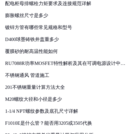
配电柜母排螺栓力矩要求及连接规范详解
膨胀螺丝尺寸是多少
镀锌方管有哪些常见规格和型号
D400球墨铸铁井盖重多少
覆膜砂的耐高温性能如何
RU7088R功率MOSFET特性解析及其在可调电源设计中的
实践
不锈钢通风 管道施工
201不锈钢重量计算方法大全
M20螺纹大径和小径是多少
1-1/4 NPT螺纹参数及底孔尺寸详解
F1010E是什么管？能否用3205或3505代换