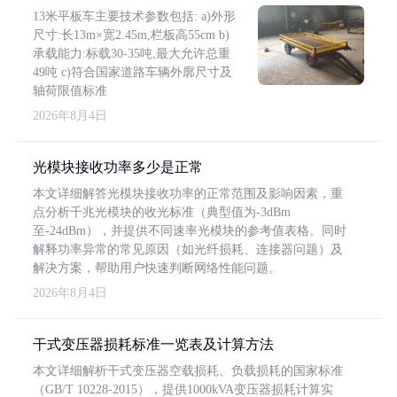
13米平板车主要技术参数包括: a)外形
尺寸:长13m×宽2.45m,栏板高55cm b)
承载能力:标载30-35吨,最大允许总重
49吨 c)符合国家道路车辆外廓尺寸及
轴荷限值标准
2026年8月4日
光模块接收功率多少是正常
本文详细解答光模块接收功率的正常范围及影响因素，重
点分析千兆光模块的收光标准（典型值为-3dBm
至-24dBm），并提供不同速率光模块的参考值表格。同时
解释功率异常的常见原因（如光纤损耗、连接器问题）及
解决方案，帮助用户快速判断网络性能问题。
2026年8月4日
干式变压器损耗标准一览表及计算方法
本文详细解析干式变压器空载损耗、负载损耗的国家标准
（GB/T 10228-2015），提供1000kVA变压器损耗计算实