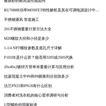
覆膜砂的耐高温性能如何
RU7088R功率MOSFET特性解析及其在可调电源设计中的
实践
不锈钢通风 管道施工
201不锈钢重量计算方法大全
M20螺纹大径和小径是多少
1-1/4 NPT螺纹参数及底孔尺寸详解
F1010E是什么管？能否用3205或3505代换
20x40x2镀锌方管单米重量计算与应用分析
抗渗混凝土中P6和P8膨胀剂分别加多少
法兰PN25和PN16有什么区别
消费者对洗衣机的核心需求调研与分析
U型螺栓的国家标准