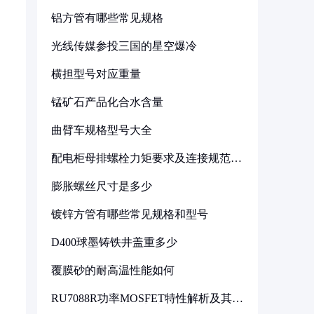
铝方管有哪些常见规格
光线传媒参投三国的星空爆冷
横担型号对应重量
锰矿石产品化合水含量
曲臂车规格型号大全
配电柜母排螺栓力矩要求及连接规范详
解
膨胀螺丝尺寸是多少
镀锌方管有哪些常见规格和型号
D400球墨铸铁井盖重多少
覆膜砂的耐高温性能如何
RU7088R功率MOSFET特性解析及其在
可调电源设计中的实践