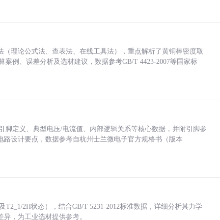
法（理论公式法、查表法、在线工具法），重点解析了黄铜棒密度取
计算案例、误差分析及选材建议，数据参考GB/T 4423-2007等国家标
括各引脚定义、典型电压/电流值、内部逻辑关系等核心数据，并附引脚参
电路设计要点，数据参考自杭州士兰微电子官方规格书（版本
_1/2H状态），结合GB/T 5231-2012标准数据，详细分析其力学
差异，为工业选材提供参考。