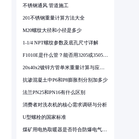
不锈钢通风 管道施工
201不锈钢重量计算方法大全
M20螺纹大径和小径是多少
1-1/4 NPT螺纹参数及底孔尺寸详解
F1010E是什么管？能否用3205或3505代
换
20x40x2镀锌方管单米重量计算与应用
分析
抗渗混凝土中P6和P8膨胀剂分别加多少
法兰PN25和PN16有什么区别
消费者对洗衣机的核心需求调研与分析
U型螺栓的国家标准
煤矿用电热取暖器是否符合防爆电气设
备标准