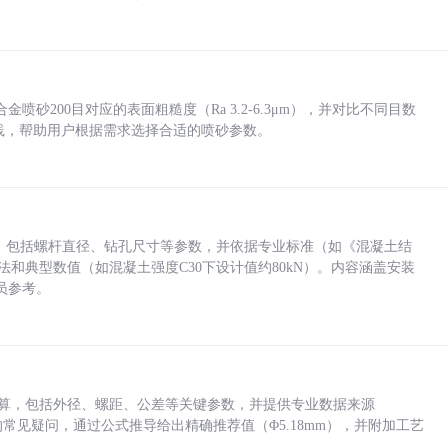
砂200目对应的表面粗糙度（Ra 3.2-6.3μm），并对比不同目数
业实践，帮助用户根据需求选择合适的喷砂参数。
力，包括螺杆直径、钻孔尺寸等参数，并依据专业标准（如《混凝土结
方法和典型数值（如混凝土强度C30下设计值约80kN）。内容涵盖安装
员参考。
底孔计算，包括外径、螺距、公差等关键参数，并提供专业数据来源
孔尺寸的常见疑问，通过公式推导给出精确推荐值（Φ5.18mm），并附加工艺