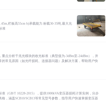
5m,栏板高55cm b)承载能力:标载30-35吨,最大允
标准
点分析千兆光模块的收光标准（典型值为-3dBm至-24dBm），并
常的常见原因（如光纤损耗、连接器问题）及解决方案，帮助用户快
/T 10228-2015），提供1000kVA变压器损耗计算实例，分步
，涵盖SCB10/SCB13等常见型号参数，指导用户快速掌握变压器