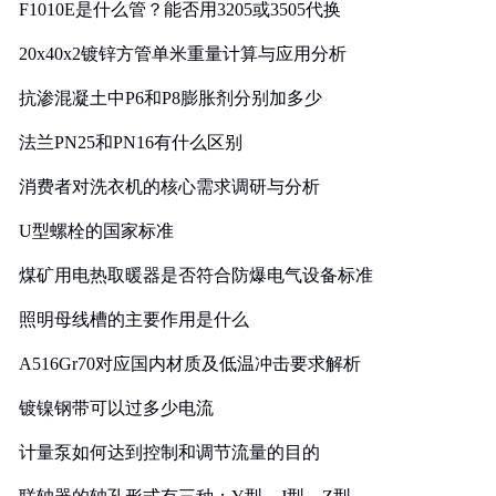
F1010E是什么管？能否用3205或3505代换
20x40x2镀锌方管单米重量计算与应用分析
抗渗混凝土中P6和P8膨胀剂分别加多少
法兰PN25和PN16有什么区别
消费者对洗衣机的核心需求调研与分析
U型螺栓的国家标准
煤矿用电热取暖器是否符合防爆电气设备标准
照明母线槽的主要作用是什么
A516Gr70对应国内材质及低温冲击要求解析
镀镍钢带可以过多少电流
计量泵如何达到控制和调节流量的目的