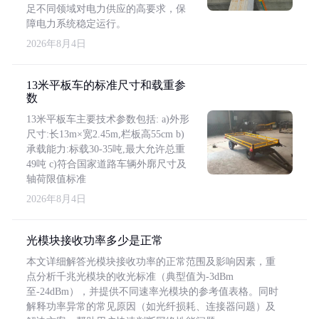
足不同领域对电力供应的高要求，保
障电力系统稳定运行。
2026年8月4日
13米平板车的标准尺寸和载重参
数
13米平板车主要技术参数包括: a)外形
尺寸:长13m×宽2.45m,栏板高55cm b)
承载能力:标载30-35吨,最大允许总重
49吨 c)符合国家道路车辆外廓尺寸及
轴荷限值标准
2026年8月4日
光模块接收功率多少是正常
本文详细解答光模块接收功率的正常范围及影响因素，重
点分析千兆光模块的收光标准（典型值为-3dBm
至-24dBm），并提供不同速率光模块的参考值表格。同时
解释功率异常的常见原因（如光纤损耗、连接器问题）及