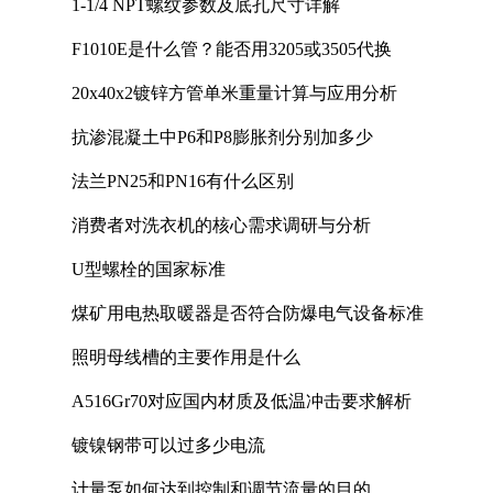
1-1/4 NPT螺纹参数及底孔尺寸详解
F1010E是什么管？能否用3205或3505代换
20x40x2镀锌方管单米重量计算与应用分析
抗渗混凝土中P6和P8膨胀剂分别加多少
法兰PN25和PN16有什么区别
消费者对洗衣机的核心需求调研与分析
U型螺栓的国家标准
煤矿用电热取暖器是否符合防爆电气设备标准
照明母线槽的主要作用是什么
A516Gr70对应国内材质及低温冲击要求解析
镀镍钢带可以过多少电流
计量泵如何达到控制和调节流量的目的