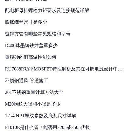
配电柜母排螺栓力矩要求及连接规范详解
膨胀螺丝尺寸是多少
镀锌方管有哪些常见规格和型号
D400球墨铸铁井盖重多少
覆膜砂的耐高温性能如何
RU7088R功率MOSFET特性解析及其在可调电源设计中的
实践
不锈钢通风 管道施工
201不锈钢重量计算方法大全
M20螺纹大径和小径是多少
1-1/4 NPT螺纹参数及底孔尺寸详解
F1010E是什么管？能否用3205或3505代换