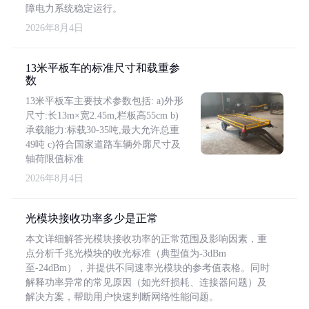
障电力系统稳定运行。
2026年8月4日
13米平板车的标准尺寸和载重参
数
13米平板车主要技术参数包括: a)外形
尺寸:长13m×宽2.45m,栏板高55cm b)
承载能力:标载30-35吨,最大允许总重
49吨 c)符合国家道路车辆外廓尺寸及
轴荷限值标准
2026年8月4日
光模块接收功率多少是正常
本文详细解答光模块接收功率的正常范围及影响因素，重
点分析千兆光模块的收光标准（典型值为-3dBm
至-24dBm），并提供不同速率光模块的参考值表格。同时
解释功率异常的常见原因（如光纤损耗、连接器问题）及
解决方案，帮助用户快速判断网络性能问题。