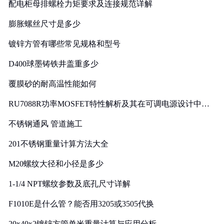
配电柜母排螺栓力矩要求及连接规范详解
膨胀螺丝尺寸是多少
镀锌方管有哪些常见规格和型号
D400球墨铸铁井盖重多少
覆膜砂的耐高温性能如何
RU7088R功率MOSFET特性解析及其在可调电源设计中的
实践
不锈钢通风 管道施工
201不锈钢重量计算方法大全
M20螺纹大径和小径是多少
1-1/4 NPT螺纹参数及底孔尺寸详解
F1010E是什么管？能否用3205或3505代换
20x40x2镀锌方管单米重量计算与应用分析