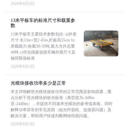
2026年8月4日
13米平板车的标准尺寸和载重参
数
13米平板车主要技术参数包括: a)外形
尺寸:长13m×宽2.45m,栏板高55cm b)
承载能力:标载30-35吨,最大允许总重
49吨 c)符合国家道路车辆外廓尺寸及
轴荷限值标准
2026年8月4日
光模块接收功率多少是正常
本文详细解答光模块接收功率的正常范围及影响因素，重
点分析千兆光模块的收光标准（典型值为-3dBm
至-24dBm），并提供不同速率光模块的参考值表格。同时
解释功率异常的常见原因（如光纤损耗、连接器问题）及
解决方案，帮助用户快速判断网络性能问题。
2026年8月4日