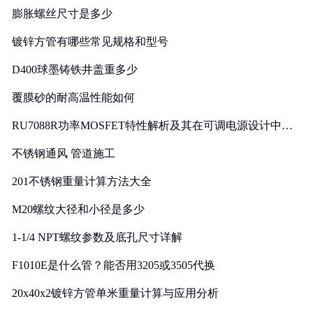
膨胀螺丝尺寸是多少
镀锌方管有哪些常见规格和型号
D400球墨铸铁井盖重多少
覆膜砂的耐高温性能如何
RU7088R功率MOSFET特性解析及其在可调电源设计中的
实践
不锈钢通风 管道施工
201不锈钢重量计算方法大全
M20螺纹大径和小径是多少
1-1/4 NPT螺纹参数及底孔尺寸详解
F1010E是什么管？能否用3205或3505代换
20x40x2镀锌方管单米重量计算与应用分析