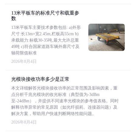
13米平板车的标准尺寸和载重参
数
13米平板车主要技术参数包括: a)外形
尺寸:长13m×宽2.45m,栏板高55cm b)
承载能力:标载30-35吨,最大允许总重
49吨 c)符合国家道路车辆外廓尺寸及
轴荷限值标准
2026年8月4日
光模块接收功率多少是正常
本文详细解答光模块接收功率的正常范围及影响因素，重
点分析千兆光模块的收光标准（典型值为-3dBm
至-24dBm），并提供不同速率光模块的参考值表格。同时
解释功率异常的常见原因（如光纤损耗、连接器问题）及
解决方案，帮助用户快速判断网络性能问题。
2026年8月4日