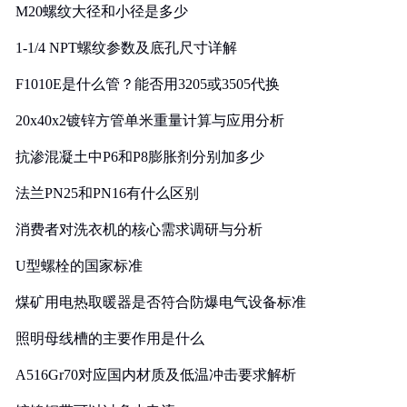
M20螺纹大径和小径是多少
1-1/4 NPT螺纹参数及底孔尺寸详解
F1010E是什么管？能否用3205或3505代换
20x40x2镀锌方管单米重量计算与应用分析
抗渗混凝土中P6和P8膨胀剂分别加多少
法兰PN25和PN16有什么区别
消费者对洗衣机的核心需求调研与分析
U型螺栓的国家标准
煤矿用电热取暖器是否符合防爆电气设备标准
照明母线槽的主要作用是什么
A516Gr70对应国内材质及低温冲击要求解析