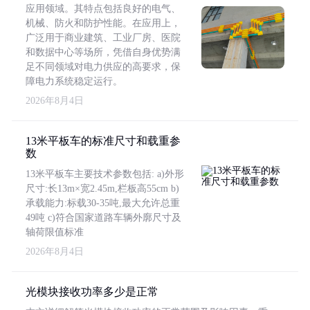
应用领域。其特点包括良好的电气、
机械、防火和防护性能。在应用上，
广泛用于商业建筑、工业厂房、医院
和数据中心等场所，凭借自身优势满
足不同领域对电力供应的高要求，保
障电力系统稳定运行。
2026年8月4日
13米平板车的标准尺寸和载重参
数
13米平板车主要技术参数包括: a)外形
尺寸:长13m×宽2.45m,栏板高55cm b)
承载能力:标载30-35吨,最大允许总重
49吨 c)符合国家道路车辆外廓尺寸及
轴荷限值标准
2026年8月4日
光模块接收功率多少是正常