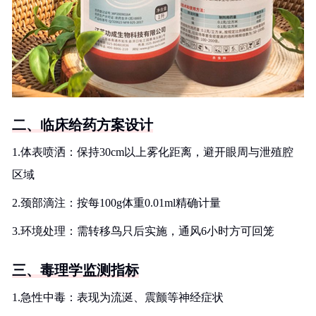
二、临床给药方案设计
1.体表喷洒：保持30cm以上雾化距离，避开眼周与泄殖腔
区域
2.颈部滴注：按每100g体重0.01ml精确计量
3.环境处理：需转移鸟只后实施，通风6小时方可回笼
三、毒理学监测指标
1.急性中毒：表现为流涎、震颤等神经症状