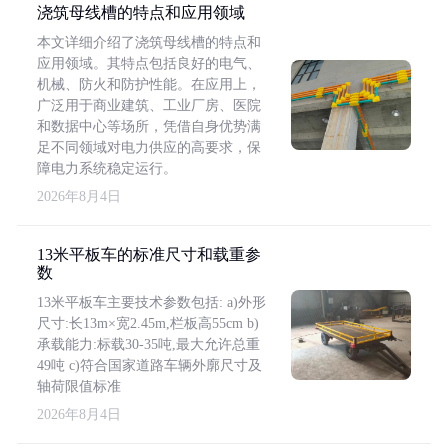
浇筑母线槽的特点和应用领域
本文详细介绍了浇筑母线槽的特点和
应用领域。其特点包括良好的电气、
机械、防火和防护性能。在应用上，
广泛用于商业建筑、工业厂房、医院
和数据中心等场所，凭借自身优势满
足不同领域对电力供应的高要求，保
障电力系统稳定运行。
2026年8月4日
13米平板车的标准尺寸和载重参
数
13米平板车主要技术参数包括: a)外形
尺寸:长13m×宽2.45m,栏板高55cm b)
承载能力:标载30-35吨,最大允许总重
49吨 c)符合国家道路车辆外廓尺寸及
轴荷限值标准
2026年8月4日