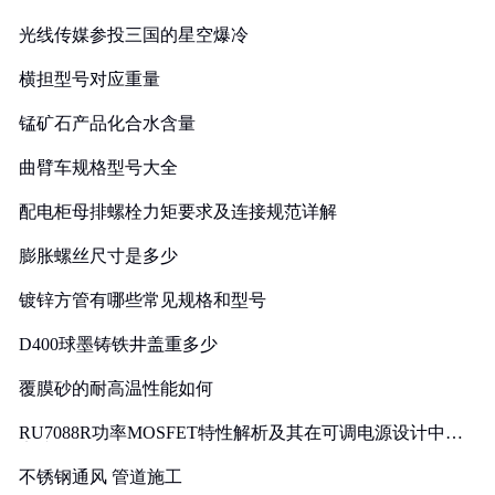
光线传媒参投三国的星空爆冷
横担型号对应重量
锰矿石产品化合水含量
曲臂车规格型号大全
配电柜母排螺栓力矩要求及连接规范详解
膨胀螺丝尺寸是多少
镀锌方管有哪些常见规格和型号
D400球墨铸铁井盖重多少
覆膜砂的耐高温性能如何
RU7088R功率MOSFET特性解析及其在可调电源设计中的
实践
不锈钢通风 管道施工