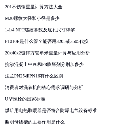
201不锈钢重量计算方法大全
M20螺纹大径和小径是多少
1-1/4 NPT螺纹参数及底孔尺寸详解
F1010E是什么管？能否用3205或3505代换
20x40x2镀锌方管单米重量计算与应用分析
抗渗混凝土中P6和P8膨胀剂分别加多少
法兰PN25和PN16有什么区别
消费者对洗衣机的核心需求调研与分析
U型螺栓的国家标准
煤矿用电热取暖器是否符合防爆电气设备标准
照明母线槽的主要作用是什么