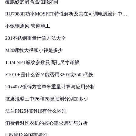
覆膜砂的耐高温性能如何
RU7088R功率MOSFET特性解析及其在可调电源设计中的
实践
不锈钢通风 管道施工
201不锈钢重量计算方法大全
M20螺纹大径和小径是多少
1-1/4 NPT螺纹参数及底孔尺寸详解
F1010E是什么管？能否用3205或3505代换
20x40x2镀锌方管单米重量计算与应用分析
抗渗混凝土中P6和P8膨胀剂分别加多少
法兰PN25和PN16有什么区别
消费者对洗衣机的核心需求调研与分析
U型螺栓的国家标准