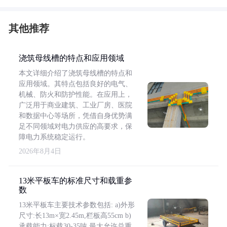
其他推荐
浇筑母线槽的特点和应用领域
本文详细介绍了浇筑母线槽的特点和
应用领域。其特点包括良好的电气、
机械、防火和防护性能。在应用上，
广泛用于商业建筑、工业厂房、医院
和数据中心等场所，凭借自身优势满
足不同领域对电力供应的高要求，保
障电力系统稳定运行。
2026年8月4日
13米平板车的标准尺寸和载重参
数
13米平板车主要技术参数包括: a)外形
尺寸:长13m×宽2.45m,栏板高55cm b)
承载能力:标载30-35吨,最大允许总重