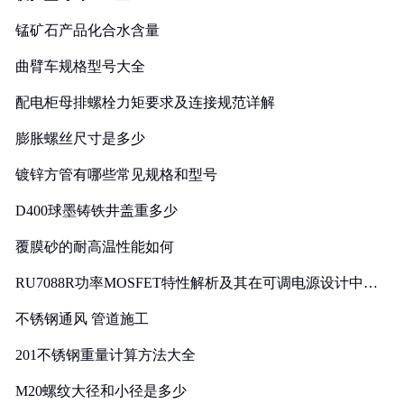
锰矿石产品化合水含量
曲臂车规格型号大全
配电柜母排螺栓力矩要求及连接规范详解
膨胀螺丝尺寸是多少
镀锌方管有哪些常见规格和型号
D400球墨铸铁井盖重多少
覆膜砂的耐高温性能如何
RU7088R功率MOSFET特性解析及其在可调电源设计中的
实践
不锈钢通风 管道施工
201不锈钢重量计算方法大全
M20螺纹大径和小径是多少