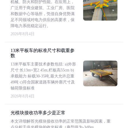
机械、防火和防护性能。在应用上，
广泛用于商业建筑、工业厂房、医院
和数据中心等场所，凭借自身优势满
足不同领域对电力供应的高要求，保
障电力系统稳定运行。
2026年8月4日
13米平板车的标准尺寸和载重参
数
13米平板车主要技术参数包括: a)外形
尺寸:长13m×宽2.45m,栏板高55cm b)
承载能力:标载30-35吨,最大允许总重
49吨 c)符合国家道路车辆外廓尺寸及
轴荷限值标准
2026年8月4日
光模块接收功率多少是正常
本文详细解答光模块接收功率的正常范围及影响因素，重
点分析千兆光模块的收光标准（典型值为-3dBm