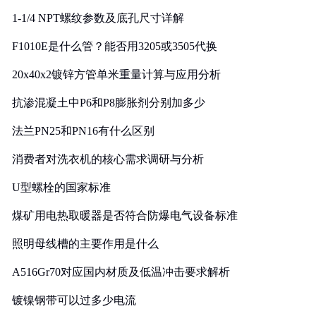
1-1/4 NPT螺纹参数及底孔尺寸详解
F1010E是什么管？能否用3205或3505代换
20x40x2镀锌方管单米重量计算与应用分析
抗渗混凝土中P6和P8膨胀剂分别加多少
法兰PN25和PN16有什么区别
消费者对洗衣机的核心需求调研与分析
U型螺栓的国家标准
煤矿用电热取暖器是否符合防爆电气设备标准
照明母线槽的主要作用是什么
A516Gr70对应国内材质及低温冲击要求解析
镀镍钢带可以过多少电流