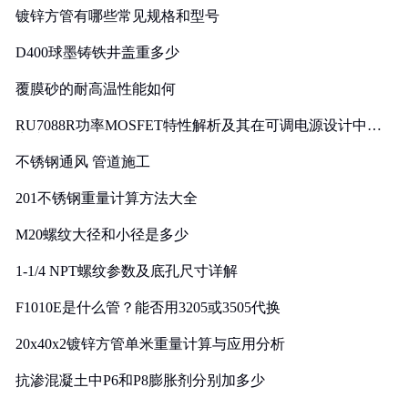
镀锌方管有哪些常见规格和型号
D400球墨铸铁井盖重多少
覆膜砂的耐高温性能如何
RU7088R功率MOSFET特性解析及其在可调电源设计中的
实践
不锈钢通风 管道施工
201不锈钢重量计算方法大全
M20螺纹大径和小径是多少
1-1/4 NPT螺纹参数及底孔尺寸详解
F1010E是什么管？能否用3205或3505代换
20x40x2镀锌方管单米重量计算与应用分析
抗渗混凝土中P6和P8膨胀剂分别加多少