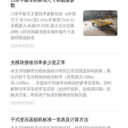
13米平板车的标准尺寸和载重参
数
13米平板车主要技术参数包括: a)外形
尺寸:长13m×宽2.45m,栏板高55cm b)
承载能力:标载30-35吨,最大允许总重
49吨 c)符合国家道路车辆外廓尺寸及
轴荷限值标准
2026年8月4日
光模块接收功率多少是正常
本文详细解答光模块接收功率的正常范围及影响因素，重
点分析千兆光模块的收光标准（典型值为-3dBm
至-24dBm），并提供不同速率光模块的参考值表格。同时
解释功率异常的常见原因（如光纤损耗、连接器问题）及
解决方案，帮助用户快速判断网络性能问题。
2026年8月4日
干式变压器损耗标准一览表及计算方法