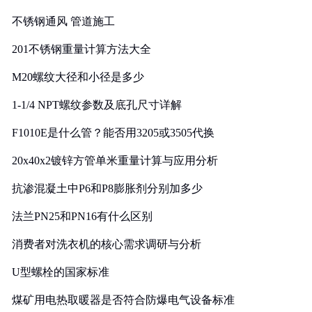
实践
不锈钢通风 管道施工
201不锈钢重量计算方法大全
M20螺纹大径和小径是多少
1-1/4 NPT螺纹参数及底孔尺寸详解
F1010E是什么管？能否用3205或3505代换
20x40x2镀锌方管单米重量计算与应用分析
抗渗混凝土中P6和P8膨胀剂分别加多少
法兰PN25和PN16有什么区别
消费者对洗衣机的核心需求调研与分析
U型螺栓的国家标准
煤矿用电热取暖器是否符合防爆电气设备标准