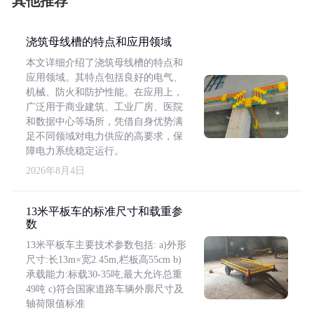
其他推荐
浇筑母线槽的特点和应用领域
本文详细介绍了浇筑母线槽的特点和
应用领域。其特点包括良好的电气、
机械、防火和防护性能。在应用上，
广泛用于商业建筑、工业厂房、医院
和数据中心等场所，凭借自身优势满
足不同领域对电力供应的高要求，保
障电力系统稳定运行。
2026年8月4日
13米平板车的标准尺寸和载重参
数
13米平板车主要技术参数包括: a)外形
尺寸:长13m×宽2.45m,栏板高55cm b)
承载能力:标载30-35吨,最大允许总重
49吨 c)符合国家道路车辆外廓尺寸及
轴荷限值标准