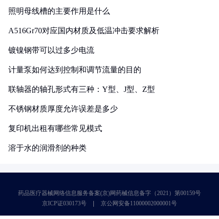
照明母线槽的主要作用是什么
A516Gr70对应国内材质及低温冲击要求解析
镀镍钢带可以过多少电流
计量泵如何达到控制和调节流量的目的
联轴器的轴孔形式有三种：Y型、J型、Z型
不锈钢材质厚度允许误差是多少
复印机出租有哪些常见模式
溶于水的润滑剂的种类
药品医疗器械网络信息服务备案(京)网药械信息备字（2021）第00159号
京ICP证030173号
京公网安备11000002000001号